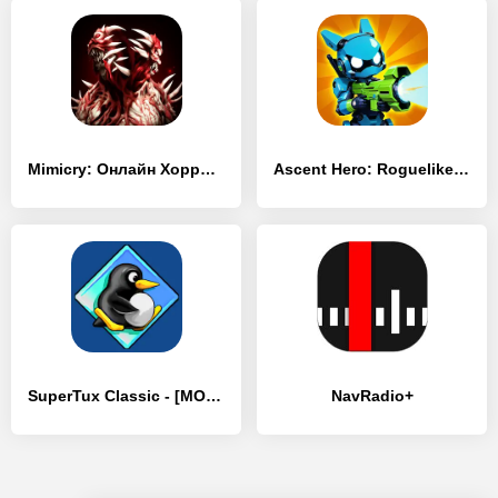
Mimicry: Онлайн Хоррор Экшен - [MOD Бесконечные деньги]
Ascent Hero: Roguelike Shooter - [MOD Бесконечные деньги]
SuperTux Classic - [MOD Бесконечные деньги]
NavRadio+