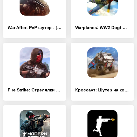
War After: PvP шутер - [MOD Много монет]
Warplanes: WW2 Dogfight - [MOD Бесконечные деньги]
Fire Strike: Стрелялки и шутер - [MOD Бесконечные монеты]
Кроссаут: Шутер на колесах - [MOD Бесконечные монеты]