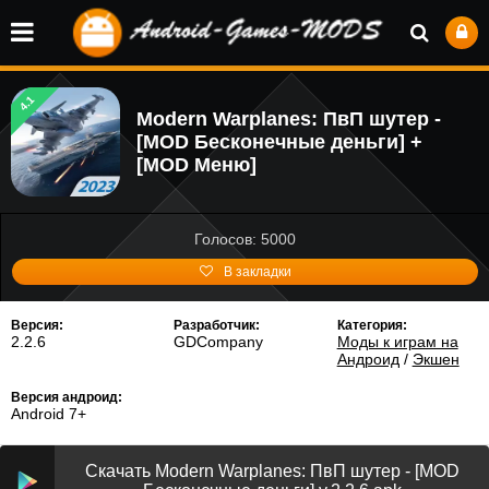
4.1
Modern Warplanes: ПвП шутер -
[MOD Бесконечные деньги] +
[MOD Меню]
Голосов: 5000
В закладки
Версия:
Разработчик:
Категория:
2.2.6
GDCompany
Моды к играм на
Андроид
/
Экшен
Версия андроид:
Android 7+
Скачать Modern Warplanes: ПвП шутер - [MOD