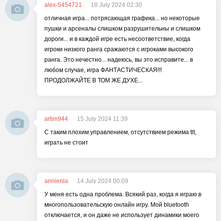
alex-5454721
18 July 2024 02:30
отличная игра... потрясающая графика... но некоторые
пушки и арсеналы слишком разрушительны и слишком
дороги... и в каждой игре есть несоответствие, когда
игроки низкого ранга сражаются с игроками высокого
ранга. Это нечестно... надеюсь, вы это исправите... в
любом случае, игра ФАНТАСТИЧЕСКАЯ!!!
ПРОДОЛЖАЙТЕ В ТОМ ЖЕ ДУХЕ...
artim944
15 July 2024 11:39
С таким плохим управлением, отсутствием режима tlt,
играть не стоит
annienla
14 July 2024 00:09
У меня есть одна проблема. Всякий раз, когда я играю в
многопользовательскую онлайн игру. Мой bluetooth
отключается, и он даже не использует динамики моего