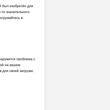
й был изобретён для
о-то значительного.
огружайтесь в
бнаружится проблема с
ной на вашем
 для своей загрузки.