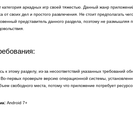
ет категория аркадных игр своей тяжестью. Данный жанр приложени
ха от своих дел и простого развлечения. Не стоит предполагать чег
овенный представитель данного раздела, поэтому не размышляя п
довольствия.
ребования:
ь к этому разделу, из-за несоответствий указанных требований о
 Во-первых проверьте версию операционной системы, установлен
объем свободного места, потому что приложение потребует ресурсов
ма:
Android 7+