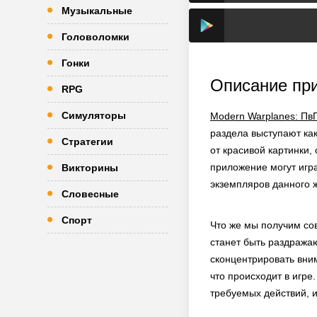
Музыкальные
Головоломки
Гонки
Описание пр
RPG
Симуляторы
Modern Warplanes: Пв
раздела выступают ка
Стратегии
от красивой картинки,
приложение могут игра
Викторины
экземпляров данного 
Словесные
Спорт
Что же мы получим сов
станет быть раздража
сконцентрировать вни
что происходит в игре
требуемых действий, и