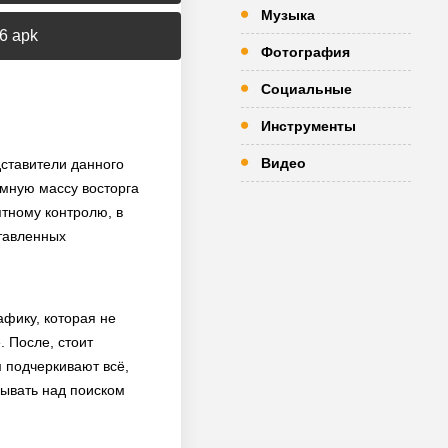
Музыка
6 apk
Фотография
Социальные
Инструменты
Видео
дставители данного
омную массу восторга
ятному контролю, в
ставленных
афику, которая не
 После, стоит
 подчеркивают всё,
мывать над поиском