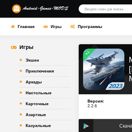
Главная
Игры
Программы
Игры
4.1
Экшен
Приключения
Аркады
Настольные
Версия:
Карточные
2.2.6
Азартные
Казуальные
Скача