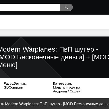
Modern Warplanes: ПвП шутер -
[MOD Бесконечные деньги] + [MO
Меню]
Разработчик:
Категория:
GDCompany
Моды к играм на
Андроид
/
Экшен
ть Modern Warplanes: ПвП шутер - [MOD Бесконечные деньги]