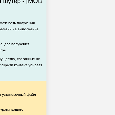
П шутер - [MOD
зможность получения
времени на выполнение
оцесс получения
игры.
ущества, связанные не
 скрытй контент, убирает
я
установочный файл
экрана вашего