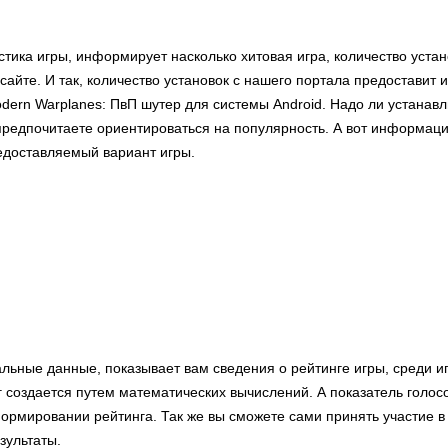
стика игры, информирует насколько хитовая игра, количество уста
сайте. И так, количество установок с нашего портала предоставит
dern Warplanes: ПвП шутер для системы Android. Надо ли устанав
предпочитаете ориентироваться на популярность. А вот информаци
редоставляемый вариант игры.
льные данные, показывает вам сведения о рейтинге игры, среди иг
 создается путем математических вычислений. А показатель голос
формировании рейтинга. Так же вы сможете сами принять участие в
зультаты.