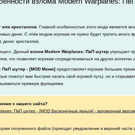
енности взлома Modern Warplanes: Пв
г или кристаллов
: Главной особенностью этого мода является во
ровых денег. С этим модом игрокам не нужно будет тратить много 
, денег, кристаллов.
оцесс: Данный
взлом Modern Warplanes: ПвП шутер
упрощает пр
лов, что позволяет игрокам сосредотачиваться на других аспектах 
: ПвП шутер - [MOD Меню]
предоставляет игрокам большие преим
рые помогут вам быстрее начать свой игровой путь), но и открывает
льзоваться премиум функциями.
жение с нашего сайта?
lanes: ПвП шутер - [MOD Бесконечные деньги] - взломанная верси
.
грузки полученного файла (приходит уведомление в верхней части 