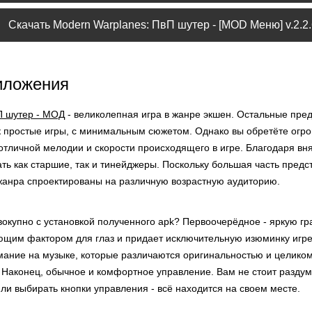
Скачать Modern Warplanes: ПвП шутер - [MOD Меню] v.2.2.
иложения
П шутер - МОД
- великолепная игра в жанре экшен. Остальные пре
к простые игры, с минимальным сюжетом. Однако вы обретёте огр
 отличной мелодии и скорости происходящего в игре. Благодаря вн
ть как старшие, так и тинейджеры. Поскольку большая часть пред
жанра спроектированы на различную возрастную аудиторию.
окупно с установкой полученного apk? Первоочерёдное - яркую гр
ющим фактором для глаз и придает исключительную изюминку игре.
мание на музыке, которые различаются оригинальностью и целиком
. Наконец, обычное и комфортное управление. Вам не стоит разду
ли выбирать кнопки управления - всё находится на своем месте.