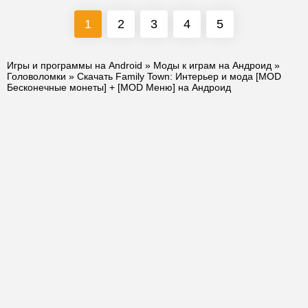
1
2
3
4
5
Игры и программы на Android
»
Моды к играм на Андроид
»
Головоломки
» Скачать Family Town: Интерьер и мода [MOD
Бесконечные монеты] + [MOD Меню] на Андроид