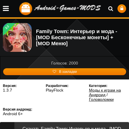
3.2
Family Town: Интерьер и мода -
[MOD Бесконечные монеты] +
[MOD Меню]
Голосов: 2000
В закладки
Версия:
Разработчик:
Категория:
1.3.7
PlayFlock
Моды к играм на
Андроид
/
Головоломки
Версия андроид:
Android 6+
Скачать Family Town: Интерьер и мода - [MOD