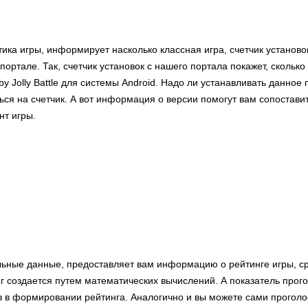
тика игры, информирует насколько классная игра, счетчик установ
портале. Так, счетчик установок с нашего портала покажет, скольк
 by Jolly Battle для системы Android. Надо ли устанавливать данное
ся на счетчик. А вот информация о версии помогут вам сопоставит
т игры.
льные данные, предоставляет вам информацию о рейтинге игры, с
нг создается путем математических вычислений. А показатель прог
в в формировании рейтинга. Аналогично и вы можете сами проголо