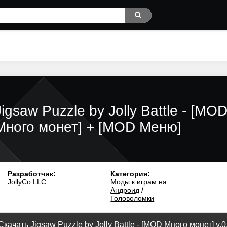
Jigsaw Puzzle by Jolly Battle - [MO
Много монет] + [MOD Меню]
Разработчик:
Категория:
JollyCo LLC
Моды к играм на
Андроид
/
Головоломки
Скачать Jigsaw Puzzle by Jolly Battle - [MOD Много монет] v.0