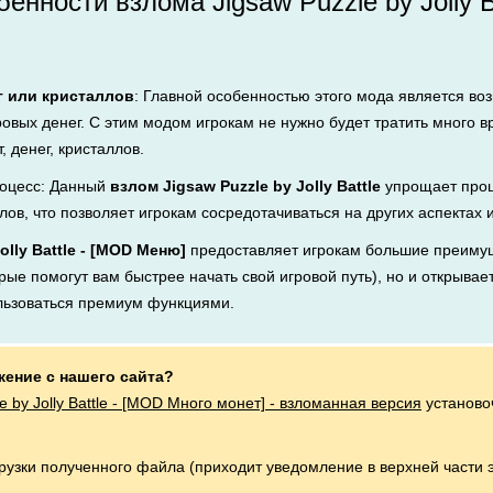
нности взлома Jigsaw Puzzle by Jolly B
г или кристаллов
: Главной особенностью этого мода является во
ровых денег. С этим модом игрокам не нужно будет тратить много 
, денег, кристаллов.
оцесс: Данный
взлом Jigsaw Puzzle by Jolly Battle
упрощает проц
лов, что позволяет игрокам сосредотачиваться на других аспектах 
olly Battle - [MOD Меню]
предоставляет игрокам большие преимущ
рые помогут вам быстрее начать свой игровой путь), но и открывает
льзоваться премиум функциями.
жение с нашего сайта?
e by Jolly Battle - [MOD Много монет] - взломанная версия
установо
грузки полученного файла (приходит уведомление в верхней части 