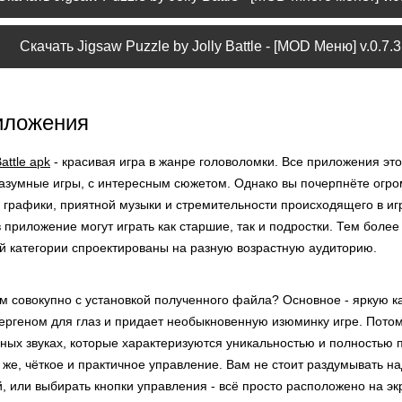
Скачать Jigsaw Puzzle by Jolly Battle - [MOD Меню] v.0.7.3
иложения
attle apk
- красивая игра в жанре головоломки. Все приложения это
разумные игры, с интересным сюжетом. Однако вы почерпнёте огр
 графики, приятной музыки и стремительности происходящего в иг
 приложение могут играть как старшие, так и подростки. Тем боле
й категории спроектированы на разную возрастную аудиторию.
 совокупно с установкой полученного файла? Основное - яркую ка
лергеном для глаз и придает необыкновенную изюминку игре. Потом
ных звуках, которые характеризуются уникальностью и полностью п
к же, чёткое и практичное управление. Вам не стоит раздумывать н
 или выбирать кнопки управления - всё просто расположено на эк