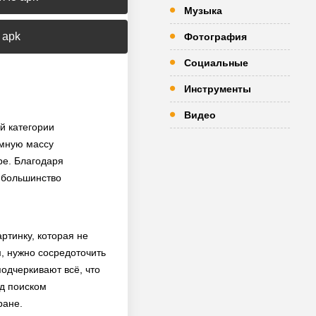
Музыка
 apk
Фотография
Социальные
Инструменты
Видео
й категории
омную массу
ре. Благодаря
е большинство
ртинку, которая не
, нужно сосредоточить
одчеркивают всё, что
ад поиском
ране.