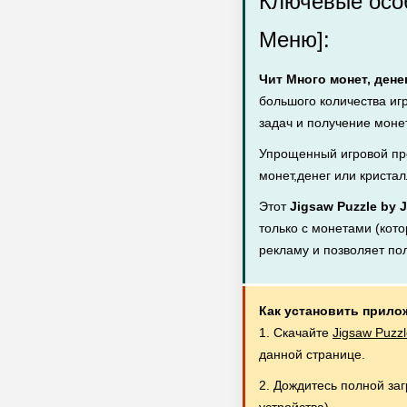
Ключевые особе
Меню]:
Чит Много монет, дене
большого количества иг
задач и получение монет
Упрощенный игровой пр
монет,денег или кристал
Этот
Jigsaw Puzzle by J
только с монетами (кото
рекламу и позволяет по
Как установить прило
1. Скачайте
Jigsaw Puzzl
данной странице.
2. Дождитесь полной за