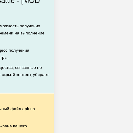
attle - [MOD
зможность получения
времени на выполнение
есс получения
игры.
ества, связанные не
 скрытй контент, убирает
чный файл apk на
экрана вашего