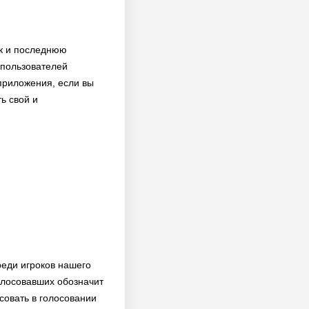
ок и последнюю
о пользователей
 приложения, если вы
ь свой и
реди игроков нашего
олосовавших обозначит
совать в голосовании