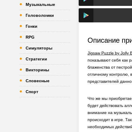
Музыкальные
Головоломки
Гонки
RPG
Описание пр
Симуляторы
Jigsaw Puzzle by Jolly B
Стратегии
показывают себя как 
блаженства от пестрой
Викторины
отличному контролю, в
Словесные
представителей данно
Спорт
Что же мы приобретаем
будет действовать ал
внимание на музыкаль
происходит в игре. Та
необходимых действий,