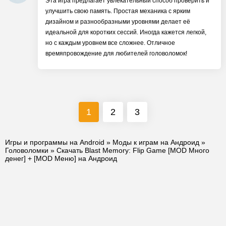
Эта игра предлагает увлекательный способ проверить и
улучшить свою память. Простая механика с ярким
дизайном и разнообразными уровнями делает её
идеальной для коротких сессий. Иногда кажется легкой,
но с каждым уровнем все сложнее. Отличное
времяпровождение для любителей головоломок!
1
2
3
Игры и программы на Android
»
Моды к играм на Андроид
»
Головоломки
» Скачать Blast Memory: Flip Game [MOD Много
денег] + [MOD Меню] на Андроид