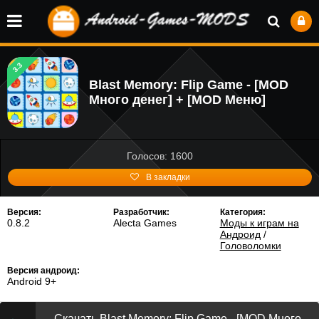
3.3
Blast Memory: Flip Game - [MOD
Много денег] + [MOD Меню]
Голосов: 1600
В закладки
Версия:
Разработчик:
Категория:
0.8.2
Alecta Games
Моды к играм на
Андроид
/
Головоломки
Версия андроид:
Android 9+
Скачать Blast Memory: Flip Game - [MOD Много