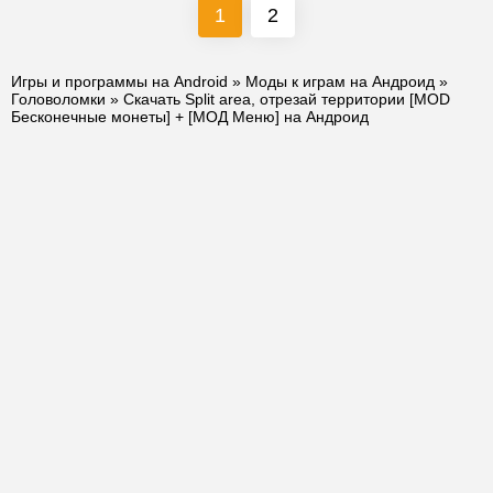
1
2
Игры и программы на Android
»
Моды к играм на Андроид
»
Головоломки
» Скачать Split area, отрезай территории [MOD
Бесконечные монеты] + [МОД Меню] на Андроид