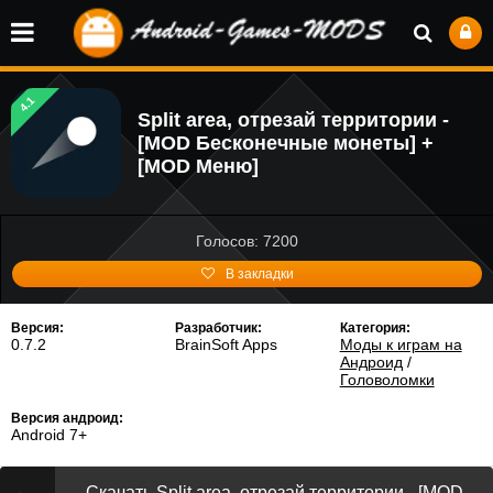
4.1
Split area, отрезай территории -
[MOD Бесконечные монеты] +
[MOD Меню]
Голосов: 7200
В закладки
Версия:
Разработчик:
Категория:
0.7.2
BrainSoft Apps
Моды к играм на
Андроид
/
Головоломки
Версия андроид:
Android 7+
Скачать Split area, отрезай территории - [MOD