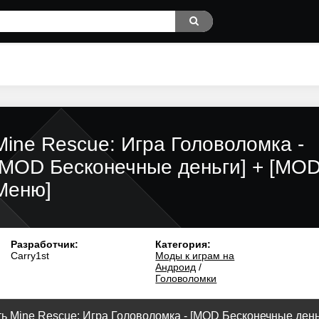
Mine Rescue: Игра Головоломка -
[MOD Бесконечные деньги] + [MO
Меню]
Разработчик:
Категория:
Carry1st
Моды к играм на
Андроид
/
Головоломки
ь Mine Rescue: Игра Головоломка - [MOD Бесконечные деньги