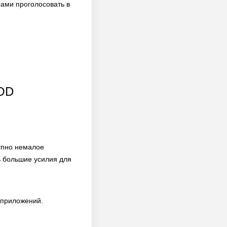
сами проголосовать в
MOD
упно немалое
ь большие усилия для
 приложений.