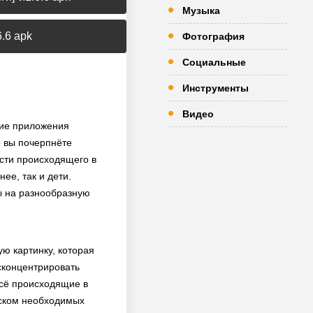
Музыка
.6 apk
Фотография
Социальные
Инструменты
Видео
гие приложения
о вы почерпнёте
сти происходящего в
ее, так и дети.
ы на разнообразную
ю картинку, которая
сконцентрировать
всё происходящие в
иском необходимых