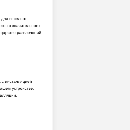
 для веселого
его-то значительного.
 царство развлечений
а с инсталляцией
вашем устройстве.
талляции.