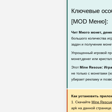
Ключевые особ
[MOD Меню]:
Чит Много монет, дене
большого количества иг
задач и получение монет
Упрощенный игровой пр
монет,денег или кристал
Этот
Mine Rescue: Игр
не только с монетами (к
убирает рекламу и позв
Как установить прило
1. Скачайте
Mine Rescue
apk на данной странице