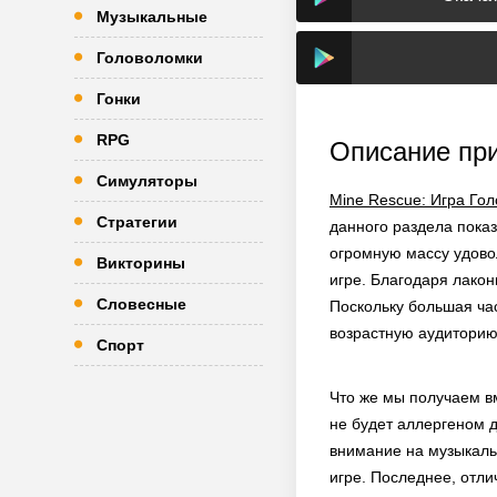
Музыкальные
Головоломки
Гонки
RPG
Описание пр
Симуляторы
Mine Rescue: Игра Го
Стратегии
данного раздела пока
огромную массу удово
Викторины
игре. Благодаря лакон
Словесные
Поскольку большая ча
возрастную аудиторию
Спорт
Что же мы получаем вм
не будет аллергеном д
внимание на музыкаль
игре. Последнее, отл