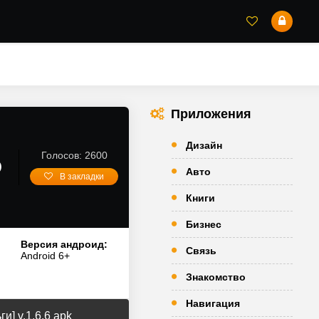
Приложения
Дизайн
Голосов: 2600
D
Авто
В закладки
Книги
Бизнес
Версия андроид:
Связь
Android 6+
Знакомство
Навигация
] v.1.6.6 apk