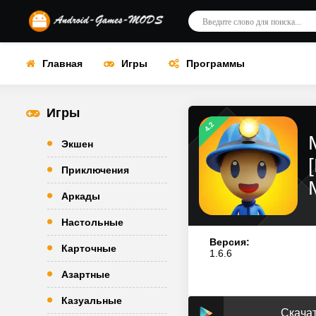
Главная
Игры
Программы
Игры
4.2
Экшен
Приключения
Аркады
Настольные
Версия:
Карточные
1.6.6
Азартные
Казуальные
Скачат