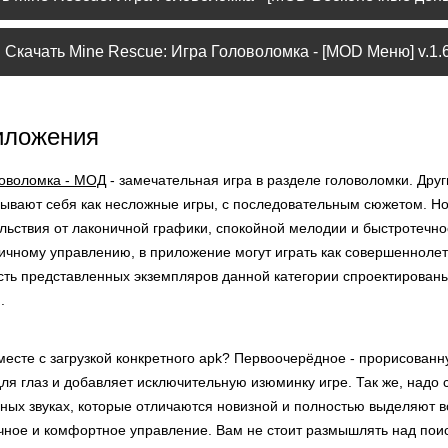
Скачать Mine Rescue: Игра Головоломка - [MOD Меню] v.1.6
иложения
ловоломка - МОД
- замечательная игра в разделе головоломки. Дру
зывают себя как несложные игры, с последовательным сюжетом. Н
льствия от лаконичной графики, спокойной мелодии и быстротечно
ичному управлению, в приложение могут играть как совершеннолетн
сть представленных экземпляров данной категории спроектирован
.
есте с загрузкой конкретного apk? Первоочерёдное - прорисованну
ля глаз и добавляет исключительную изюминку игре. Так же, надо 
ных звуках, которые отличаются новизной и полностью выделяют 
ичное и комфортное управление. Вам не стоит размышлять над по