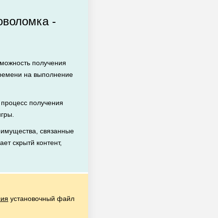
оволомка -
зможность получения
времени на выполнение
процесс получения
игры.
еимущества, связанные
ает скрытй контент,
сия
установочный файл