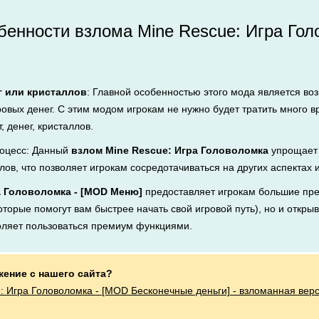
енности взлома Mine Rescue: Игра Гол
г или кристаллов
: Главной особенностью этого мода является во
ровых денег. С этим модом игрокам не нужно будет тратить много 
, денег, кристаллов.
оцесс: Данный
взлом Mine Rescue: Игра Головоломка
упрощает 
лов, что позволяет игрокам сосредотачиваться на других аспектах 
а Головоломка - [MOD Меню]
предоставляет игрокам большие пр
оторые помогут вам быстрее начать свой игровой путь), но и открыв
оляет пользоваться премиум функциями.
жение с нашего сайта?
: Игра Головоломка - [MOD Бесконечные деньги] - взломанная вер
.