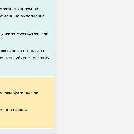
зможность получения
времени на выполнение
учения монет,денег или
связанные не только с
контент, убирает рекламу
очный файл apk на
экрана вашего