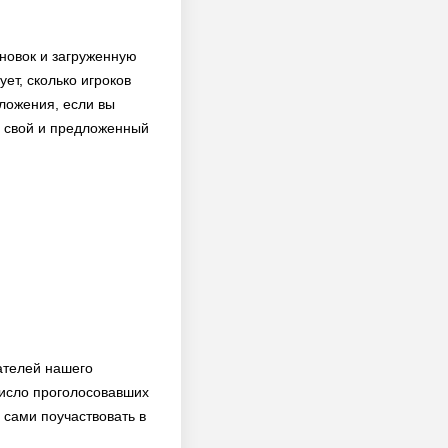
ановок и загруженную
ет, сколько игроков
иложения, если вы
ь свой и предложенный
ателей нашего
число проголосовавших
 сами поучаствовать в