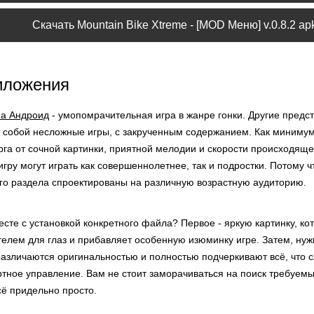
Скачать Mountain Bike Xtreme - [MOD Меню] v.0.8.2 ap
иложения
на Андроид
- умопомрачительная игра в жанре гонки. Другие предс
 собой несложные игры, с закрученным содержанием. Как миниму
га от сочной картинки, приятной мелодии и скорости происходящег
игру могут играть как совершеннолетнее, так и подростки. Потому 
го раздела спроектированы на различную возрастную аудиторию.
сте с установкой конкретного файла? Первое - яркую картинку, ко
телем для глаз и прибавляет особенную изюминку игре. Затем, ну
азличаются оригинальностью и полностью подчеркивают всё, что сл
тное управление. Вам не стоит заморачиваться на поиск требуемы
сё придельно просто.