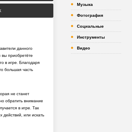
Музыка
k
Фотография
Социальные
Инструменты
Видео
тавители данного
м вы приобретёте
о в игре. Благодаря
что большая часть
торая не станет
жно обратить внимание
учается в игре. Так
х действий, или искать