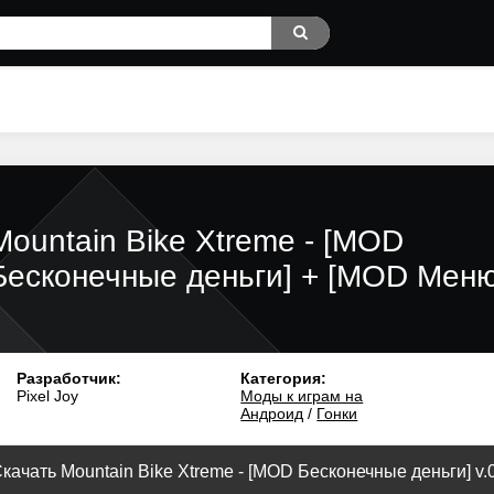
Mountain Bike Xtreme - [MOD
Бесконечные деньги] + [MOD Меню
Разработчик:
Категория:
Pixel Joy
Моды к играм на
Андроид
/
Гонки
качать Mountain Bike Xtreme - [MOD Бесконечные деньги] v.0