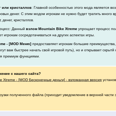
г или кристаллов
: Главной особенностью этого мода является во
ровых денег. С этим модом игрокам не нужно будет тратить много 
, денег, кристаллов.
оцесс: Данный
взлом Mountain Bike Xtreme
упрощает процесс пол
ет игрокам сосредотачиваться на других аспектах игры.
eme - [MOD Меню]
предоставляет игрокам большие преимущества, 
ут вам быстрее начать свой игровой путь), но и открывает скрытй 
ся премиум функциями.
жение с нашего сайта?
ke Xtreme - [MOD Бесконечные деньги] - взломанная версия
установ
грузки полученного файла (приходит уведомление в верхней части 