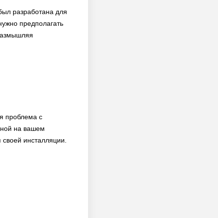
 был разработана для
 нужно предполагать
 размышляя
я проблема с
нной на вашем
я своей инсталляции.