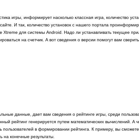
стика игры, информирует насколько классная игра, количество уст
сайте. И так, количество установок с нашего портала проинформиру
ke Xtreme для системы Android. Надо ли устанавливать текущее пр
роваться на счетчик. А вот сведения о версии помогут вам сверит
альные данные, дает вам сведения о рейтинге игры, среди пользов
ный рейтинг генерируется путем математических вычислений. А 
ь пользователей в формировании рейтинга. К примеру, вы сможете
ь на конечные результаты.