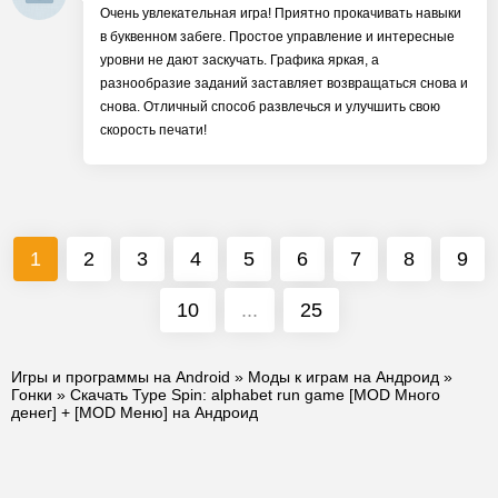
Очень увлекательная игра! Приятно прокачивать навыки
в буквенном забеге. Простое управление и интересные
уровни не дают заскучать. Графика яркая, а
разнообразие заданий заставляет возвращаться снова и
снова. Отличный способ развлечься и улучшить свою
скорость печати!
1
2
3
4
5
6
7
8
9
10
...
25
Игры и программы на Android
»
Моды к играм на Андроид
»
Гонки
» Скачать Type Spin: alphabet run game [MOD Много
денег] + [MOD Меню] на Андроид