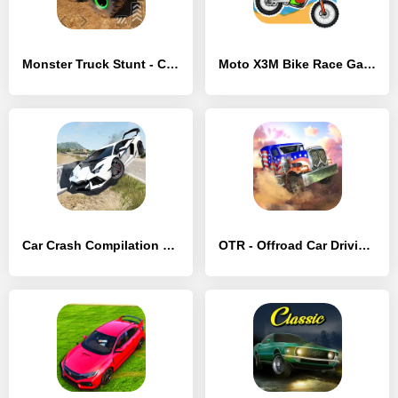
Monster Truck Stunt - Car Game - [MOD Бесконечные деньги]
Moto X3M Bike Race Game - [MOD Много монет]
Car Crash Compilation Game - [MOD Много монет]
OTR - Offroad Car Driving Game - [MOD Много денег]