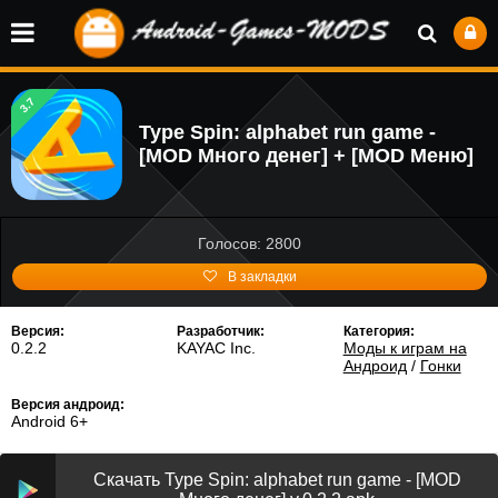
3.7
Type Spin: alphabet run game -
[MOD Много денег] + [MOD Меню]
Голосов: 2800
В закладки
Версия:
Разработчик:
Категория:
0.2.2
KAYAC Inc.
Моды к играм на
Андроид
/
Гонки
Версия андроид:
Android 6+
Скачать Type Spin: alphabet run game - [MOD