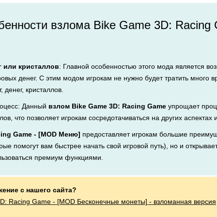
бенности взлома Bike Game 3D: Racing
г или кристаллов
: Главной особенностью этого мода является во
ровых денег. С этим модом игрокам не нужно будет тратить много 
, денег, кристаллов.
оцесс: Данный
взлом Bike Game 3D: Racing Game
упрощает проц
лов, что позволяет игрокам сосредотачиваться на других аспектах 
cing Game - [MOD Меню]
предоставляет игрокам большие преимущ
рые помогут вам быстрее начать свой игровой путь), но и открывает
льзоваться премиум функциями.
жение с нашего сайта?
D: Racing Game - [MOD Бесконечные монеты] - взломанная версия