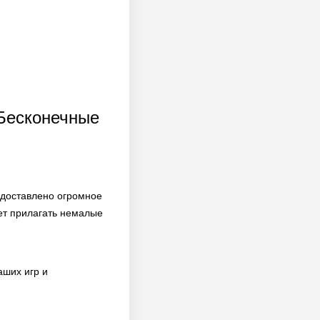
 Бесконечные
едоставлено огромное
ет прилагать немалые
аших игр и