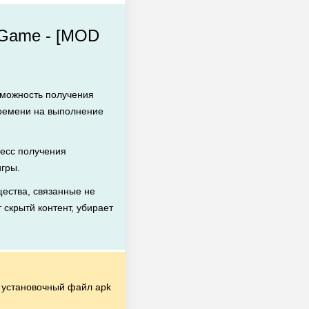
 Game - [MOD
зможность получения
времени на выполнение
есс получения
игры.
ества, связанные не
 скрытй контент, убирает
установочный файл apk