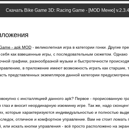
Скачать Bike Game 3D: Racing Game - [MOD Меню] v.2.3.4
иложения
 Game - apk MOD
- великолепная игра в категории гонки. Другие пр
 себя как взвешенные игры, с последовательным сюжетом. Однако
очной графики, разнообразной музыки и быстротечности происходя
правлению, в приложение имеют возможность играть как старшие, 
асть представленных экземпляров данной категории предусмотре
овокупно с инсталляцией данного apk? Первое - прорисованную гра
 глаз и вносит неординарную изюминку игре. Так же, надо сконце
ях, которые характеризуются индивидуальностью и полностью выде
оследок, отличное и комфортное управление. Вам не стоит ломать 
 или искать кнопки управления - всё просто расположено на экран