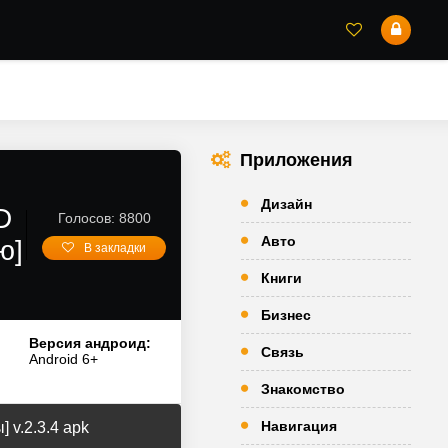
Приложения
Дизайн
D
Голосов: 8800
Авто
ю]
В закладки
Книги
Бизнес
Версия андроид:
Связь
Android 6+
Знакомство
Навигация
 v.2.3.4 apk