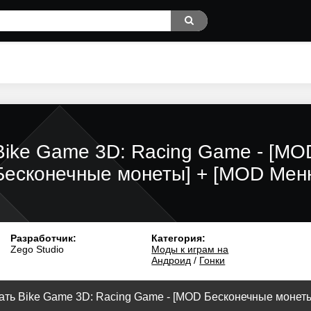
Bike Game 3D: Racing Game - [MO
Бесконечные монеты] + [MOD Мен
Разработчик:
Категория:
Zego Studio
Моды к играм на
Андроид
/
Гонки
ать Bike Game 3D: Racing Game - [MOD Бесконечные монеты]