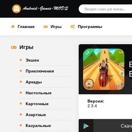
Главная
Игры
Программы
Игры
3.8
Экшен
Приключения
Аркады
Настольные
Версия:
Карточные
2.3.4
Азартные
Казуальные
Скач