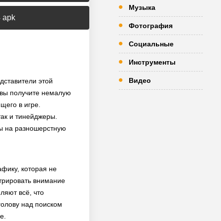
Музыка
 apk
Фотография
Социальные
Инструменты
Видео
едставители этой
 вы получите немалую
щего в игре.
так и тинейджеры.
ны на разношерстную
фику, которая не
нтрировать внимание
ляют всё, что
голову над поиском
е.