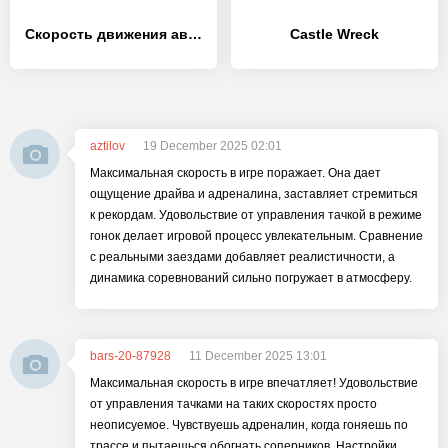
Скорость движения автомобиля - [MOD Бесконечные монеты]
Castle Wreck
aztilov
19 December 2025 02:01
Максимальная скорость в игре поражает. Она дает
ощущение драйва и адреналина, заставляет стремиться
к рекордам. Удовольствие от управления тачкой в режиме
гонок делает игровой процесс увлекательным. Сравнение
с реальными заездами добавляет реалистичности, а
динамика соревнований сильно погружает в атмосферу.
bars-20-87928
11 December 2025 13:01
Максимальная скорость в игре впечатляет! Удовольствие
от управления тачками на таких скоростях просто
неописуемое. Чувствуешь адреналин, когда гоняешь по
трассе и пытаешься обогнать соперников. Настройки