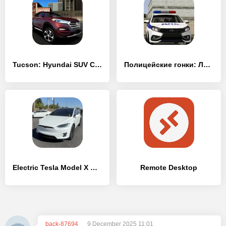
Tucson: Hyundai SUV Car Driver - [MOD Много денег]
Полицейские гонки: ЛАДА Веста - [MOD Много монет]
Electric Tesla Model X Driver - [MOD Много монет]
Remote Desktop
back-87694
9 December 2025 11:01