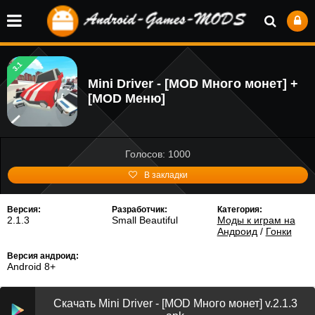
3.1
Mini Driver - [MOD Много монет] +
[MOD Меню]
Голосов: 1000
В закладки
Версия:
Разработчик:
Категория:
2.1.3
Small Beautiful
Моды к играм на
Андроид
/
Гонки
Версия андроид:
Android 8+
Скачать Mini Driver - [MOD Много монет] v.2.1.3