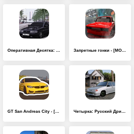
Оперативная Десятка: ЛАДА 2110 - [MOD Много монет]
Запретные гонки - [MOD Много денег]
GT San Andreas City - [MOD Бесконечные деньги]
Четырка: Русский Дрифт Зима - [MOD Много монет]