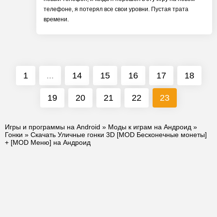
телефоне, я потерял все свои уровни. Пустая трата
времени.
1
...
14
15
16
17
18
19
20
21
22
23
Игры и программы на Android
»
Моды к играм на Андроид
»
Гонки
» Скачать Уличные гонки 3D [MOD Бесконечные монеты]
+ [MOD Меню] на Андроид