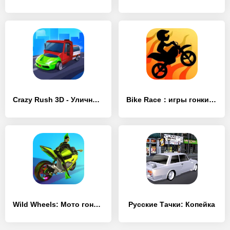
Crazy Rush 3D - Уличные Гонки - [MOD Много монет]
Bike Race：игры гонки - [MOD Бесконечные монеты]
Wild Wheels: Мото гонки 3D - [MOD Бесконечные монеты]
Русские Тачки: Копейка