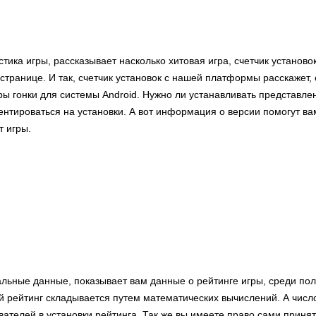
стика игры, рассказывает насколько хитовая игра, счетчик установо
странице. И так, счетчик установок с нашей платформы расскажет, 
ры гонки для системы Android. Нужно ли устанавливать представле
нтироваться на установки. А вот информация о версии помогут ва
 игры.
альные данные, показывает вам данные о рейтинге игры, среди по
й рейтинг складывается путем математических вычислений. А числ
вателей в установки рейтинга. Так же вы имеете право сами принят