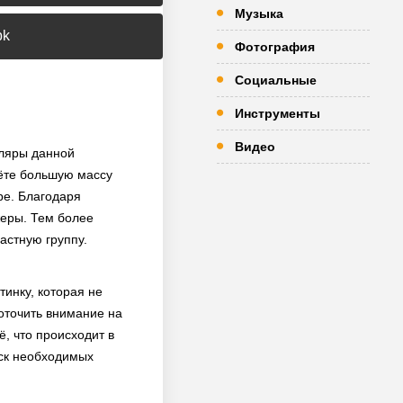
Музыка
pk
Фотография
Социальные
Инструменты
Видео
пляры данной
тёте большую массу
ре. Благодаря
жеры. Тем более
астную группу.
инку, которая не
оточить внимание на
, что происходит в
иск необходимых