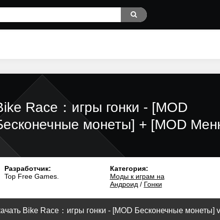
Bike Race：игры гонки - [MOD
Бесконечные монеты] + [MOD Мен
Разработчик:
Категория:
Top Free Games.
Моды к играм на
Андроид
/
Гонки
ачать Bike Race：игры гонки - [MOD Бесконечные монеты] v.