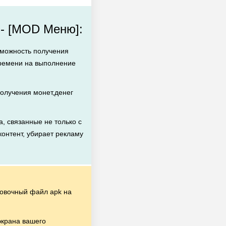
 - [MOD Меню]:
зможность получения
времени на выполнение
олучения монет,денег
, связанные не только с
контент, убирает рекламу
овочный файл apk на
экрана вашего