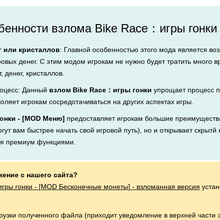
енности взлома Bike Race：игры гонки
г или кристаллов
: Главной особенностью этого мода является во
ровых денег. С этим модом игрокам не нужно будет тратить много 
, денег, кристаллов.
оцесс: Данный
взлом Bike Race：игры гонки
упрощает процесс п
воляет игрокам сосредотачиваться на других аспектах игры.
онки - [MOD Меню]
предоставляет игрокам большие преимущества
ут вам быстрее начать свой игровой путь), но и открывает скрытй 
ся премиум функциями.
жение с нашего сайта?
гры гонки - [MOD Бесконечные монеты] - взломанная версия
устан
грузки полученного файла (приходит уведомление в верхней части 