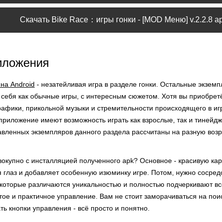
Скачать Bike Race：игры гонки - [MOD Меню] v.2.2.8 a
иложения
на Android
- незатейливая игра в разделе гонки. Остальные экзем
 себя как обычные игры, с интересным сюжетом. Хотя вы приобре
рафики, прикольной музыки и стремительности происходящего в иг
приложение имеют возможность играть как взрослые, так и тинейд
авленных экземпляров данного раздела рассчитаны на разную возр
окупно с инсталляцией полученного apk? Основное - красивую карт
я глаз и добавляет особенную изюминку игре. Потом, нужно сосред
которые различаются уникальностью и полностью подчеркивают всё
тое и практичное управление. Вам не стоит заморачиваться на по
ть кнопки управления - всё просто и понятно.