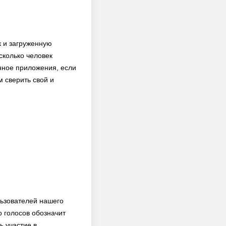
к и загруженную
сколько человек
нное приложения, если
м сверить свой и
льзователей нашего
о голосов обозначит
ь участие в