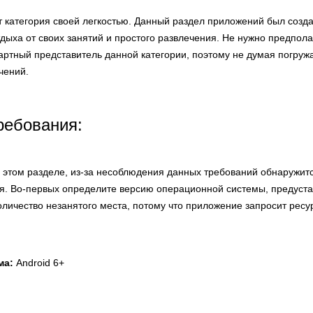
т категория своей легкостью. Данный раздел приложений был созд
ыха от своих занятий и простого развлечения. Не нужно предполаг
артный представитель данной категории, поэтому не думая погруж
чений.
ребования:
этом разделе, из-за несоблюдения данных требований обнаружит
я. Во-первых определите версию операционной системы, предуст
количество незанятого места, потому что приложение запросит ресу
ма:
Android 6+