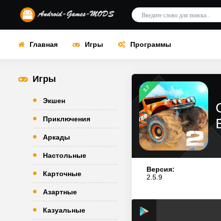
Главная
Игры
Программы
Игры
3.7
Экшен
Приключения
Аркады
Настольные
Версия:
Карточные
2.5.9
Азартные
Казуальные