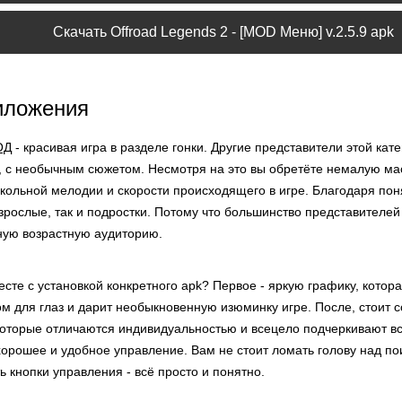
Скачать Offroad Legends 2 - [MOD Меню] v.2.5.9 apk
иложения
ОД
- красивая игра в разделе гонки. Другие представители этой ка
ы, с необычным сюжетом. Несмотря на это вы обретёте немалую ма
икольной мелодии и скорости происходящего в игре. Благодаря по
 взрослые, так и подростки. Потому что большинство представителе
ную возрастную аудиторию.
сте с установкой конкретного apk? Первое - яркую графику, котора
м для глаз и дарит необыкновенную изюминку игре. После, стоит 
оторые отличаются индивидуальностью и всецело подчеркивают всё
 хорошее и удобное управление. Вам не стоит ломать голову над 
ь кнопки управления - всё просто и понятно.