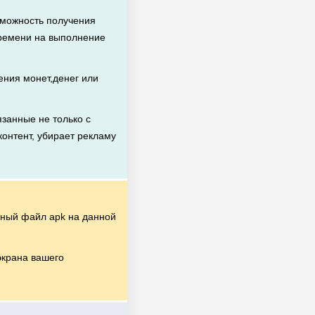
зможность получения
времени на выполнение
ния монет,денег или
занные не только с
контент, убирает рекламу
ный файл apk на данной
экрана вашего