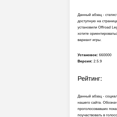
Данный абзац - статис
доступную на странице
установили Offroad Le
хотите ориентироватьс
вариант игры.
Установок:
660000
Версия:
2.5.9
Рейтинг:
Данный абзац - социа
нашего сайта. Обозна
проголосовавших покаж
поучаствовать в голос