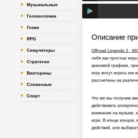
Музыкальные
Головоломки
Гонки
Описание пр
RPG
Симуляторы
Offroad Legends 2 - М
себя как простые игр
Стратегии
красивой графики, пр
игру могут играть как
Викторины
рассчитаны на различ
Словесные
Спорт
Что же мы получим вме
действовать аллергено
внимание на музыке, к
игре. В конце концов,
действий, или выбират