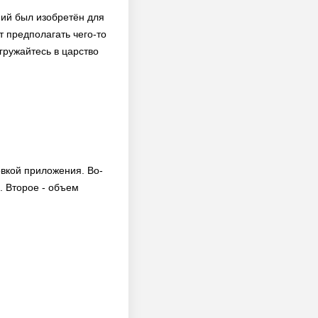
ний был изобретён для
т предполагать чего-то
гружайтесь в царство
овкой приложения. Во-
. Второе - объем