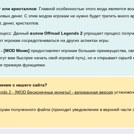
г или кристаллов
: Главной особенностью этого мода является во
ровых денег. С этим модом игрокам не нужно будет тратить много 
, денег, кристаллов.
оцесс: Данный
взлом Offroad Legends 2
упрощает процесс получе
ет игрокам сосредотачиваться на других аспектах игры.
2 - [MOD Меню]
предоставляет игрокам большие преимущества, свя
ут вам быстрее начать свой игровой путь), но и открывает скрытй 
ся премиум функциями.
жение с нашего сайта?
ends 2 - [MOD Бесконечные монеты] - взломанная версия
установоч
грузки полученного файла (приходит уведомление в верхней части 