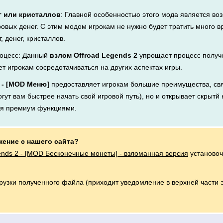
г или кристаллов
: Главной особенностью этого мода является во
ровых денег. С этим модом игрокам не нужно будет тратить много 
, денег, кристаллов.
оцесс: Данный
взлом Offroad Legends 2
упрощает процесс получе
ет игрокам сосредотачиваться на других аспектах игры.
2 - [MOD Меню]
предоставляет игрокам большие преимущества, свя
ут вам быстрее начать свой игровой путь), но и открывает скрытй 
ся премиум функциями.
жение с нашего сайта?
ends 2 - [MOD Бесконечные монеты] - взломанная версия
установоч
грузки полученного файла (приходит уведомление в верхней части 