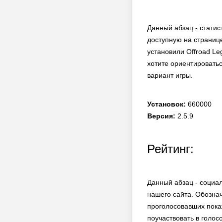
Данный абзац - статис
доступную на странице
установили Offroad Le
хотите ориентироватьс
вариант игры.
Установок:
660000
Версия:
2.5.9
Рейтинг:
Данный абзац - социа
нашего сайта. Обозна
проголосовавших покаж
поучаствовать в голос