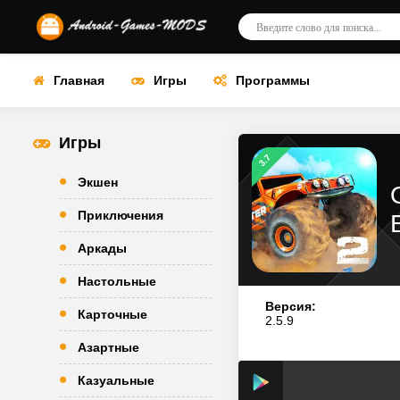
Главная
Игры
Программы
Игры
3.7
Экшен
Приключения
Аркады
Настольные
Версия:
Карточные
2.5.9
Азартные
Казуальные