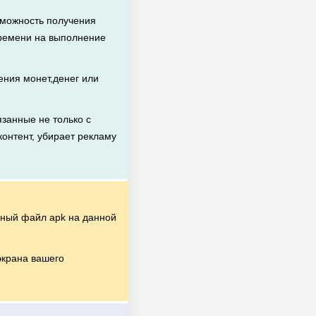
зможность получения
времени на выполнение
ния монет,денег или
занные не только с
контент, убирает рекламу
ный файл apk на данной
экрана вашего