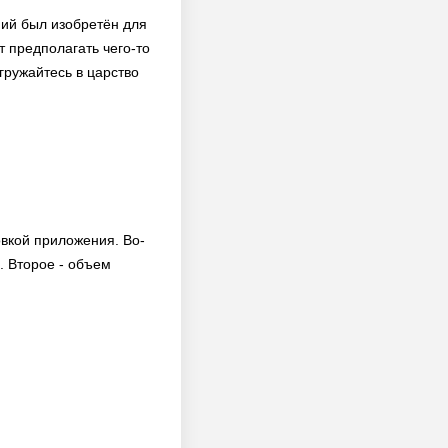
ний был изобретён для
т предполагать чего-то
гружайтесь в царство
овкой приложения. Во-
. Второе - объем