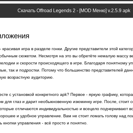
Скачать Offroad Legends 2 - [MOD Меню] v.2.5.9 apk
иложения
- красивая игра в разделе гонки. Другие представители этой катег
необычным сюжетом. Несмотря на это вы обретёте немалую массу в
мелодии и скорости происходящего в игре. Благодаря понятному уп
слые, так и подростки. Потому что большинство представителей дан
ную возрастную аудиторию.
сте с установкой конкретного apk? Первое - яркую графику, котора
м для глаз и дарит необыкновенную изюминку игре. После, стоит 
оторые отличаются индивидуальностью и всецело подчеркивают всё
 хорошее и удобное управление. Вам не стоит ломать голову над 
ь кнопки управления - всё просто и понятно.