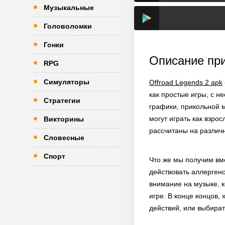
Музыкальные
Головоломки
Гонки
Описание пр
RPG
Симуляторы
Offroad Legends 2 apk
как простые игры, с 
Стратегии
графики, прикольной 
могут играть как взро
Викторины
рассчитаны на различ
Словесные
Спорт
Что же мы получим вме
действовать аллергено
внимание на музыке, к
игре. В конце концов,
действий, или выбират