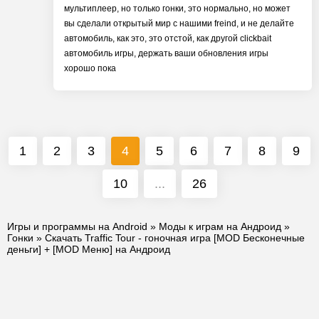
мультиплеер, но только гонки, это нормально, но может
вы сделали открытый мир с нашими freind, и не делайте
автомобиль, как это, это отстой, как другой clickbait
автомобиль игры, держать ваши обновления игры
хорошо пока
1
2
3
4
5
6
7
8
9
10
...
26
Игры и программы на Android
»
Моды к играм на Андроид
»
Гонки
» Скачать Traffic Tour - гоночная игра [MOD Бесконечные
деньги] + [MOD Меню] на Андроид