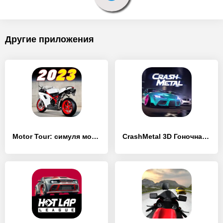
Другие приложения
Motor Tour: симуля мотоцикла - [MOD Бесконечные монеты]
CrashMetal 3D Гоночная Игра - [MOD Бесконечные монеты]