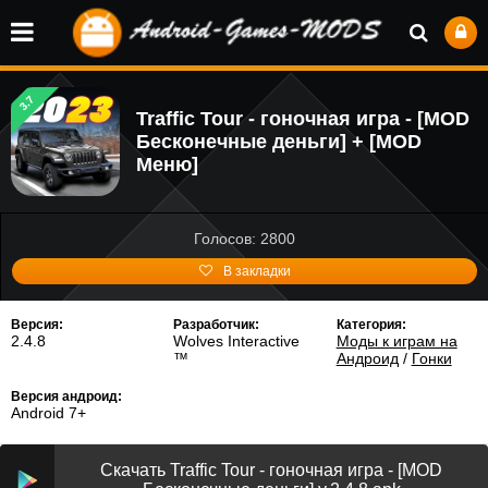
3.7
Traffic Tour - гоночная игра - [MOD
Бесконечные деньги] + [MOD
Меню]
Голосов: 2800
В закладки
Версия:
Разработчик:
Категория:
2.4.8
Wolves Interactive
Моды к играм на
™️
Андроид
/
Гонки
Версия андроид:
Android 7+
Скачать Traffic Tour - гоночная игра - [MOD