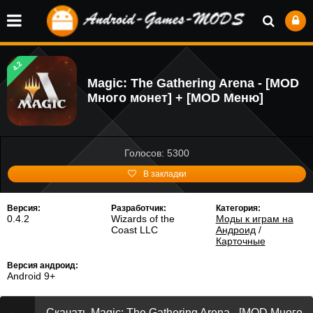
4.2
Magic: The Gathering Arena - [MOD
Много монет] + [MOD Меню]
Голосов: 5300
В закладки
Версия:
Разработчик:
Категория:
0.4.2
Wizards of the
Моды к играм на
Coast LLC
Андроид
/
Карточные
Версия андроид:
Android 9+
Скачать Magic: The Gathering Arena - [MOD Много