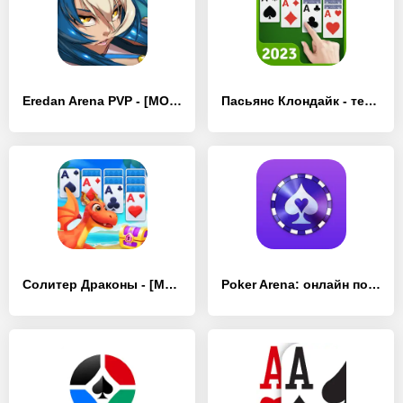
Eredan Arena PVP - [MOD Бесконечные монеты]
Пасьянс Клондайк - терпение - [MOD Много монет]
Солитер Драконы - [MOD Много денег]
Poker Arena: онлайн покер - [MOD Бесконечные монеты]