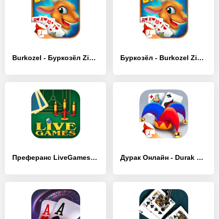
Burkozel - Буркозёл Zingplay - [MOD Много монет]
Буркозёл - Burkozel ZingPlay - [MOD Бесконечные монеты]
Преферанс LiveGames онлайн - [MOD Бесконечные деньги]
Дурак Онлайн - Durak Online Zi - [MOD Бесконечные деньги]