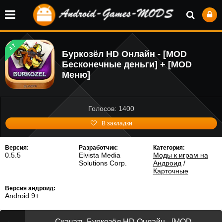
4.7
Буркозёл HD Онлайн - [MOD
Бесконечные деньги] + [MOD
Меню]
Голосов: 1400
В закладки
Версия:
Разработчик:
Категория:
0.5.5
Elvista Media
Моды к играм на
Solutions Corp.
Андроид
/
Карточные
Версия андроид:
Android 9+
Скачать Буркозёл HD Онлайн - [MOD