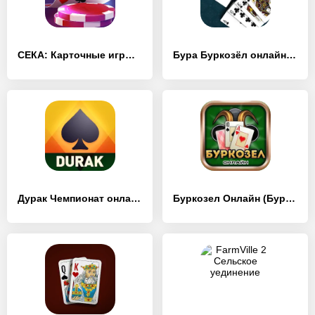
СЕКА: Карточные игры онлайн - [MOD Много денег]
Бура Буркозёл онлайн - [MOD Много денег]
Дурак Чемпионат онлайн - [MOD Много монет]
Буркозел Онлайн (Бура + Козел) - [MOD Бесконечные деньги]