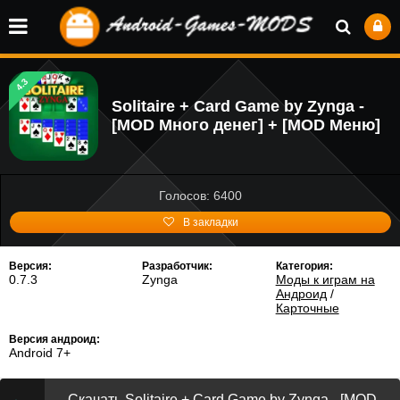
4.3
Solitaire + Card Game by Zynga -
[MOD Много денег] + [MOD Меню]
Голосов: 6400
В закладки
Версия:
Разработчик:
Категория:
0.7.3
Zynga
Моды к играм на
Андроид
/
Карточные
Версия андроид:
Android 7+
Скачать Solitaire + Card Game by Zynga - [MOD