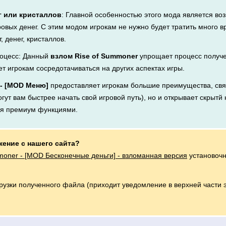
г или кристаллов
: Главной особенностью этого мода является во
ровых денег. С этим модом игрокам не нужно будет тратить много 
, денег, кристаллов.
оцесс: Данный
взлом Rise of Summoner
упрощает процесс получе
ет игрокам сосредотачиваться на других аспектах игры.
 - [MOD Меню]
предоставляет игрокам большие преимущества, свя
ут вам быстрее начать свой игровой путь), но и открывает скрытй 
ся премиум функциями.
жение с нашего сайта?
moner - [MOD Бесконечные деньги] - взломанная версия
установочн
грузки полученного файла (приходит уведомление в верхней части 