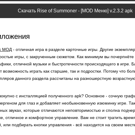
Скачать Rise of Summoner - [MOD Меню] v.2.3.2 apk
иложения
pk МОД
- отличная игра в разделе карточные игры. Другие экземпля
ростые игры, с закрученным сюжетом. Как минимум вы почерпнёте
афики, отличной музыки и быстротечности происходящего в игре. 
т возможность играть как старшие, так и подростки. Потому что бо
пляров данного раздела рассчитаны на разношерстную возрастную
окупно с инсталляцией полученного apk? Основное - сочную графи
ергеном для глаз и добавляет необыкновенную изюминку игре. Так 
ных звуках, которые отличаются неповторимостью и сполна подчер
 же, отличное и комфортное управление. Вам не стоит тратить врем
 или подбирать кнопки управления - всё находится на своем мест