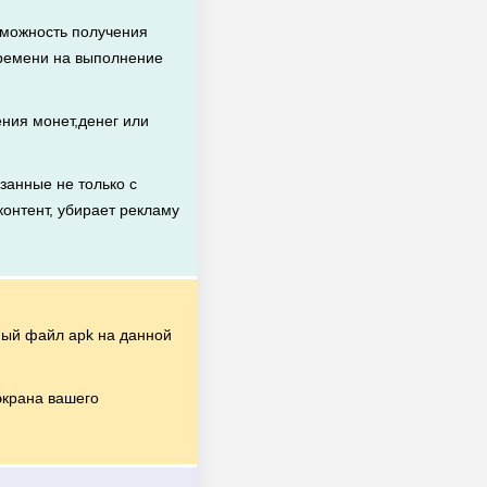
зможность получения
времени на выполнение
ния монет,денег или
занные не только с
контент, убирает рекламу
ый файл apk на данной
экрана вашего