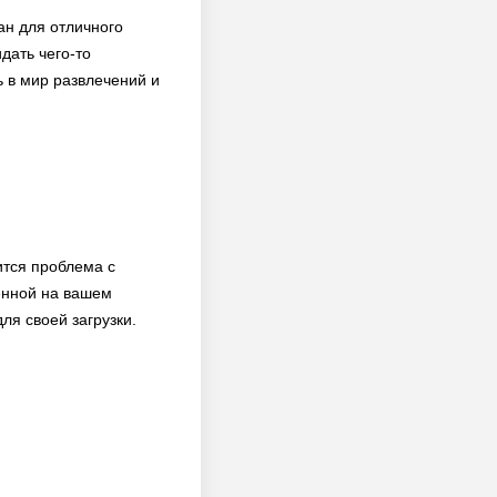
ан для отличного
дать чего-то
 в мир развлечений и
ится проблема с
енной на вашем
ля своей загрузки.