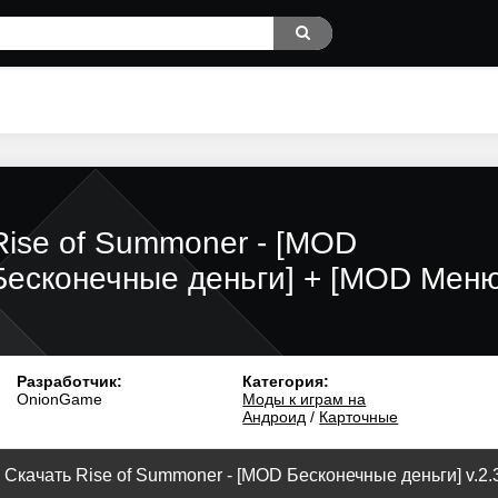
Rise of Summoner - [MOD
Бесконечные деньги] + [MOD Меню
Разработчик:
Категория:
OnionGame
Моды к играм на
Андроид
/
Карточные
Скачать Rise of Summoner - [MOD Бесконечные деньги] v.2.3