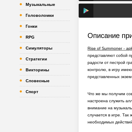
Музыкальные
Головоломки
Гонки
Описание пр
RPG
Симуляторы
Rise of Summoner - a
представляют собой п
Стратегии
радости от пестрой гр
контролю, в игру имею
Викторины
представленных экзем
Словесные
Спорт
Что же мы получим сов
настроена служить алл
внимание на музыкаль
случается в игре. Так
необходимых действий,