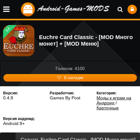
3.3
Euchre Card Classic - [MOD Много
монет] + [MOD Меню]
Голосов: 4100
В закладки
Версия:
Разработчик:
Категория:
0.4.8
Games By Post
Моды к играм на
Андроид
/
Карточные
Версия андроид:
Android 8+
Скачать Euchre Card Classic - [MOD Много монет]