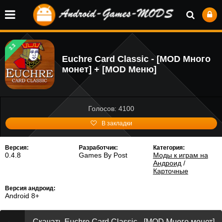
3.3
Euchre Card Classic - [MOD Много
монет] + [MOD Меню]
Голосов: 4100
В закладки
Версия:
Разработчик:
Категория:
0.4.8
Games By Post
Моды к играм на
Андроид
/
Карточные
Версия андроид:
Android 8+
Скачать Euchre Card Classic - [MOD Много монет]