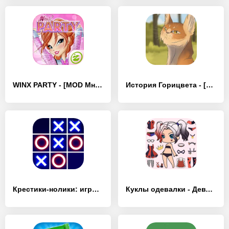
WINX PARTY - [MOD Много монет]
История Горицвета - [MOD Много денег]
Крестики-нолики: игры на двоих - [MOD Много денег]
Куклы одевалки - Девчачие игры - [MOD Много денег]