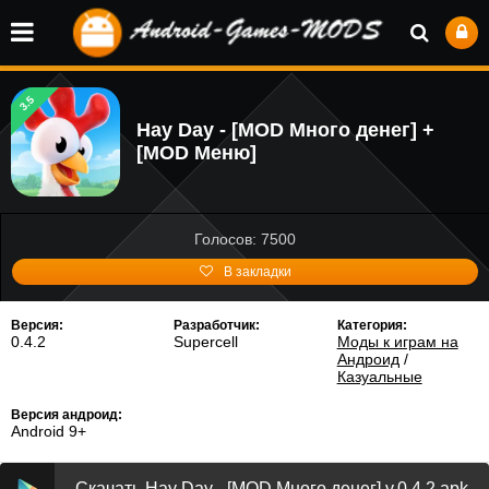
3.5
Hay Day - [MOD Много денег] +
[MOD Меню]
Голосов: 7500
В закладки
Версия:
Разработчик:
Категория:
0.4.2
Supercell
Моды к играм на
Андроид
/
Казуальные
Версия андроид:
Android 9+
Скачать Hay Day - [MOD Много денег] v.0.4.2 apk