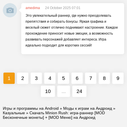
amedima
24 October 2025 07:01
Это увлекательный раннер, где нужно преодолевать
препятствия и собирать бонусы. Яркая графика и
веселый сюжет отлично поднимают настроение. Каждое
прохождение приносит новые эмоции, а возможность
развивать персонажей добавляет интереса. Игра
идеально подходит для коротких сессий!
1
2
3
4
5
6
7
8
9
10
...
24
Игры и программы на Android
»
Моды к играм на Андроид
»
Казуальные
» Скачать Minion Rush: игра-раннер [MOD
Бесконечные монеты] + [MOD Меню] на Андроид