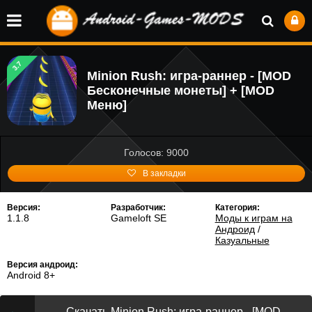
3.7
Minion Rush: игра-раннер - [MOD
Бесконечные монеты] + [MOD
Меню]
Голосов: 9000
В закладки
Версия:
Разработчик:
Категория:
1.1.8
Gameloft SE
Моды к играм на
Андроид
/
Казуальные
Версия андроид:
Android 8+
Скачать Minion Rush: игра-раннер - [MOD