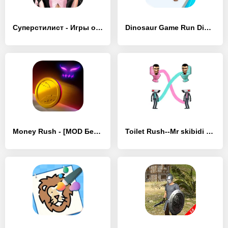
Суперстилист - Игры одевалки - [MOD Бесконечные монеты]
Dinosaur Game Run Dino Rush 3D - [MOD Много монет]
Money Rush - [MOD Бесконечные деньги]
Toilet Rush--Mr skibidi - [MOD Много монет]