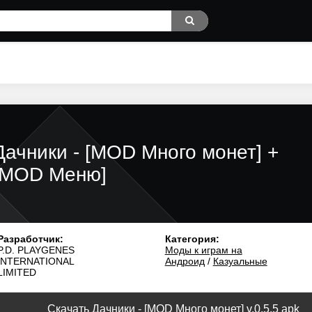
Дачники - [MOD Много монет] +
[MOD Меню]
Разработчик:
Категория:
P.D. PLAYGENES
Моды к играм на
INTERNATIONAL
Андроид
/
Казуальные
LIMITED
Скачать Дачники - [MOD Много монет] v.0.5.5 apk