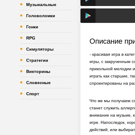
Музыкальные
Головоломки
Гонки
RPG
Описание пр
Симуляторы
- красивая игра в кат
Стратегии
игры, с закрученным 
прикольной мелодии и
Викторины
играть как старшие, т
Словесные
спроектированы на ра
Спорт
Что же мы получаем со
станет служить аллерг
внимание на музыке, 
игре. Напоследок, хо
действий, или выбират