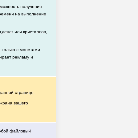
зможность получения
времени на выполнение
денег или кристаллов,
 только с монетами
бирает рекламу и
данной странице.
экрана вашего
любой файловый