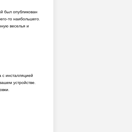
ий был опубликован
чего-то наибольшего.
нную веселья и
а с инсталляцией
вашем устройстве.
овки.