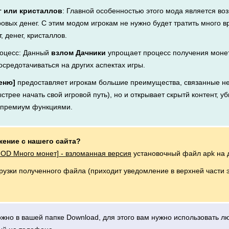
г или кристаллов
: Главной особенностью этого мода является во
ровых денег. С этим модом игрокам не нужно будет тратить много 
, денег, кристаллов.
оцесс: Данный
взлом Дачники
упрощает процесс получения монет,
осредотачиваться на других аспектах игры.
еню]
предоставляет игрокам большие преимущества, связанные не
стрее начать свой игровой путь), но и открывает скрытй контент, у
я премиум функциями.
жение с нашего сайта?
MOD Много монет] - взломанная версия
установочный файл apk на 
грузки полученного файла (приходит уведомление в верхней части 
можно в вашей папке Download, для этого вам нужно использовать 