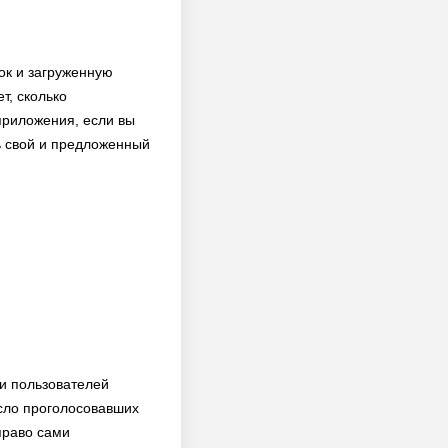
вок и загруженную
т, сколько
приложения, если вы
ь свой и предложенный
ди пользователей
исло проголосовавших
право сами