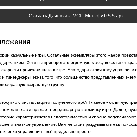
Скачать Дачники - [MOD Меню] v.0.5.5 apk
иложения
егории казуальные игры. Остальные экземпляры этого жанра предс
содержанием. Хотя вы приобретёте огромную массу веселья от крас
 скорости происходящего в игре. Благодаря отличному управлению
ак и тинейджеры. Из-за того, что большинство представленных экз
знообразную возрастную группу.
вокупно с инсталляцией полученного apk? Главное - отличную гра
еном для глаз и придает неординарную изюминку игре. Далее, нуж
которые характеризуются неповторимостью и сполна подсвечивают
рошее и внятное управление. Вам не стоит раздумывать над поиск
ь кнопки управления - всё придельно просто.