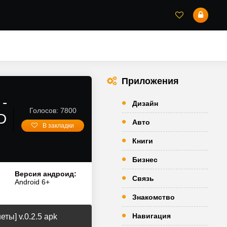
Приложения
-
Дизайн
Голосов: 7800
D
Авто
В закладки
Книги
Бизнес
Версия андроид:
Связь
Android 6+
Знакомство
Навигация
ы] v.0.2.5 apk