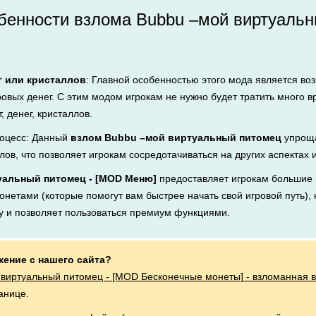
бенности взлома Bubbu –мой виртуальн
г или кристаллов
: Главной особенностью этого мода является во
ровых денег. С этим модом игрокам не нужно будет тратить много 
, денег, кристаллов.
оцесс: Данный
взлом Bubbu –мой виртуальный питомец
упроща
лов, что позволяет игрокам сосредотачиваться на других аспектах 
уальный питомец - [MOD Меню]
предоставляет игрокам большие
онетами (которые помогут вам быстрее начать свой игровой путь), 
му и позволяет пользоваться премиум функциями.
жение с нашего сайта?
виртуальный питомец - [MOD Бесконечные монеты] - взломанная 
анице.