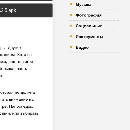
Музыка
2.5 apk
Фотография
Социальные
Инструменты
Видео
гры. Другие
ржанием. Хотя вы
сходящего в игре.
 большая часть
ию.
которая не должна
атить внимание на
гре. Напоследок,
ствий, или выбирать