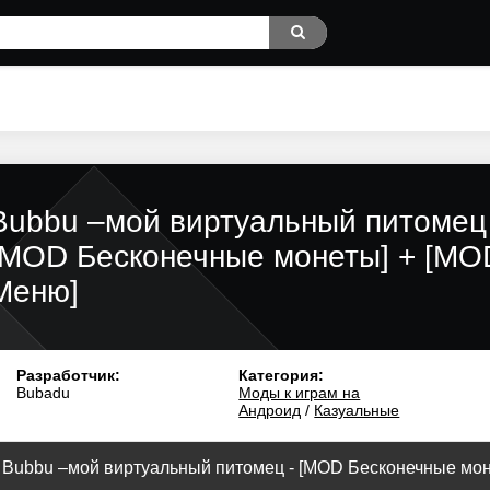
Bubbu –мой виртуальный питомец 
[MOD Бесконечные монеты] + [MO
Меню]
Разработчик:
Категория:
Bubadu
Моды к играм на
Андроид
/
Казуальные
 Bubbu –мой виртуальный питомец - [MOD Бесконечные монет