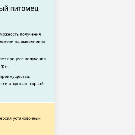
ый питомец -
зможность получения
времени на выполнение
ет процесс получения
игры.
 преимущества,
но и открывает скрытй
версия
установочный