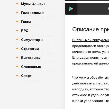
Музыкальные
Головоломки
Гонки
Описание пр
RPG
Симуляторы
Bubbu –мой виртуальн
представители этого р
Стратегии
почерпнёте немалую ма
Благодаря понятному к
Викторины
представителей данно
Словесные
Спорт
Что же мы обретём вм
действовать аллергено
мелодиях, которые ха
отличное и удобное уп
кнопки управления - в