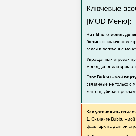
Ключевые осо
[MOD Меню]:
Чит Много монет, дене
большого количества иг
задач и получение монет
Упрощенный игровой пр
монет,денег или кристал
Этот
Bubbu –мой вирт
связанные не только с м
контент, убирает рекла
Как установить прило
1. Скачайте
Bubbu –мой 
файл apk на данной стр