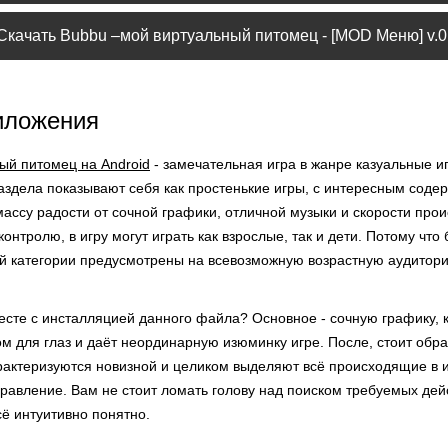
Скачать Bubbu –мой виртуальный питомец - [MOD Меню] v.0.
иложения
ый питомец на Android
- замечательная игра в жанре казуальные и
аздела показывают себя как простенькие игры, с интересным соде
ссу радости от сочной графики, отличной музыки и скорости прои
онтролю, в игру могут играть как взрослые, так и дети. Потому что
й категории предусмотрены на всевозможную возрастную аудитор
есте с инсталляцией данного файла? Основное - сочную графику, 
м для глаз и даёт неординарную изюминку игре. После, стоит обр
рактеризуются новизной и целиком выделяют всё происходящие в и
равление. Вам не стоит ломать голову над поиском требуемых дей
сё интуитивно понятно.