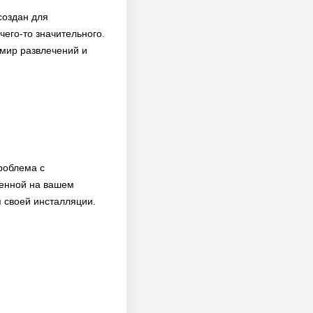
создан для
чего-то значительного.
 мир развлечений и
роблема с
женной на вашем
я своей инсталляции.