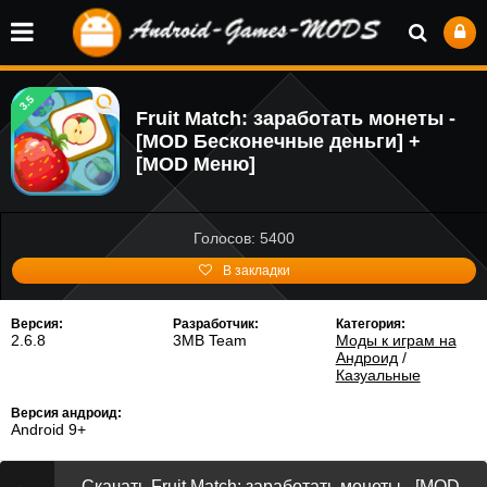
3.5
Fruit Match: заработать монеты -
[MOD Бесконечные деньги] +
[MOD Меню]
Голосов: 5400
В закладки
Версия:
Разработчик:
Категория:
2.6.8
3MB Team
Моды к играм на
Андроид
/
Казуальные
Версия андроид:
Android 9+
Скачать Fruit Match: заработать монеты - [MOD