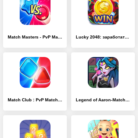
Match Masters ‎- PvP Match 3 - [MOD Бесконечные деньги]
Lucky 2048: заработать монеты - [MOD Много монет]
Match Club : PvP Match3 - [MOD Бесконечные деньги]
Legend of Aaron-Match & Puzzle - [MOD Бесконечные монеты]