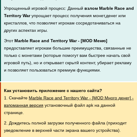
Упрощенный игровой процесс: Данный
взлом Marble Race and
Territory War
упрощает процесс получения монет,денег или
кристаллов, что позволяет игрокам сосредотачиваться на
других аспектах игры.
Этот
Marble Race and Territory War - [MOD Меню]
предоставляет игрокам большие преимущества, связанные не
только с монетами (которые помогут вам быстрее начать свой
игровой путь), но и открывает скрытй контент, убирает рекламу
и позволяет пользоваться премиум функциями.
Как установить приложение с нашего сайта?
1. Скачайте
Marble Race and Territory War - [MOD Много денег] -
взломанная версия
установочный файл apk на данной
странице.
2. Дождитесь полной загрузки полученного файла (приходит
уведомление в верхней части экрана вашего устройства).