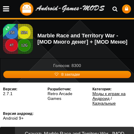
4.9
Marble Race and Territory War -
[MOD Много денег] + [MOD Меню]
Голосов: 8300
В закладки
Версия:
Разработчик:
Категория:
2.7.1
Retro Arcade
Моды к играм на
Games
Андроид
/
Казуальные
Версия андроид:
Android 9+
Скачать Marble Race and Territory War - [MOD