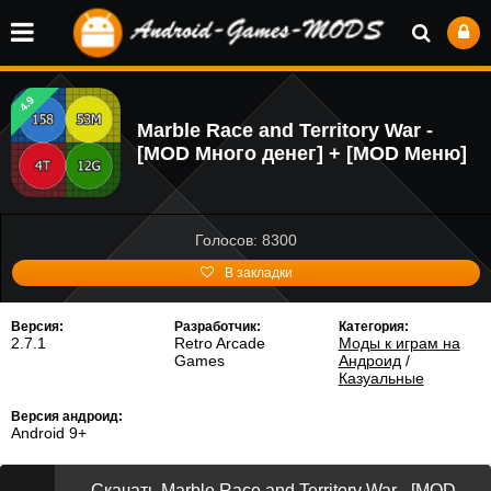
4.9
Marble Race and Territory War -
[MOD Много денег] + [MOD Меню]
Голосов: 8300
В закладки
Версия:
Разработчик:
Категория:
2.7.1
Retro Arcade
Моды к играм на
Games
Андроид
/
Казуальные
Версия андроид:
Android 9+
Скачать Marble Race and Territory War - [MOD