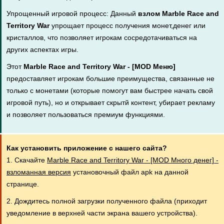
Упрощенный игровой процесс: Данный
взлом Marble Race and
Territory War
упрощает процесс получения монет,денег или
кристаллов, что позволяет игрокам сосредотачиваться на
других аспектах игры.
Этот
Marble Race and Territory War - [MOD Меню]
предоставляет игрокам большие преимущества, связанные не
только с монетами (которые помогут вам быстрее начать свой
игровой путь), но и открывает скрытй контент, убирает рекламу
и позволяет пользоваться премиум функциями.
Как установить приложение с нашего сайта?
1. Скачайте
Marble Race and Territory War - [MOD Много денег] -
взломанная версия
установочный файл apk на данной
странице.
2. Дождитесь полной загрузки полученного файла (приходит
уведомление в верхней части экрана вашего устройства).