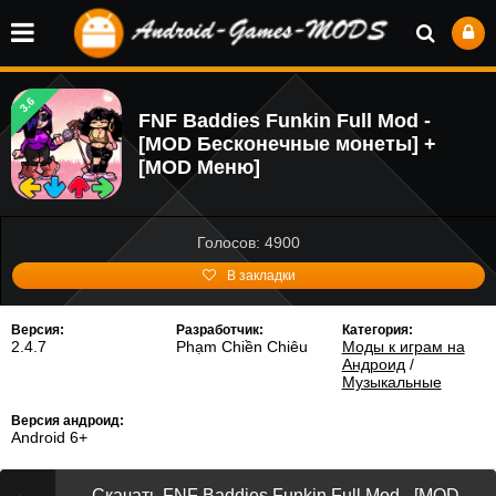
3.6
FNF Baddies Funkin Full Mod -
[MOD Бесконечные монеты] +
[MOD Меню]
Голосов: 4900
В закладки
Версия:
Разработчик:
Категория:
2.4.7
Phạm Chiền Chiêu
Моды к играм на
Андроид
/
Музыкальные
Версия андроид:
Android 6+
Скачать FNF Baddies Funkin Full Mod - [MOD