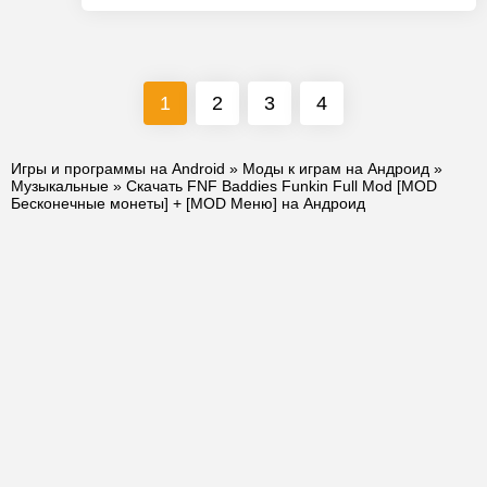
1
2
3
4
Игры и программы на Android
»
Моды к играм на Андроид
»
Музыкальные
» Скачать FNF Baddies Funkin Full Mod [MOD
Бесконечные монеты] + [MOD Меню] на Андроид