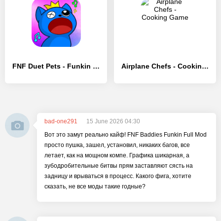
FNF Duet Pets - Funkin Music - [MOD Бесконечные монеты]
Airplane Chefs - Cooking Game
bad-one291
15 June 2026 04:30
Вот это замут реально кайф! FNF Baddies Funkin Full Mod
просто пушка, зашел, установил, никаких багов, все
летает, как на мощном компе. Графика шикарная, а
зубодробительные битвы прям заставляют сясть на
задницу и врываться в процесс. Какого фига, хотите
сказать, не все моды такие годные?