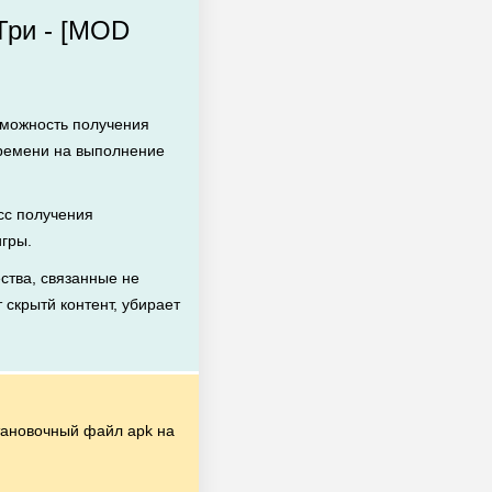
Три - [MOD
зможность получения
времени на выполнение
с получения
игры.
тва, связанные не
 скрытй контент, убирает
ановочный файл apk на