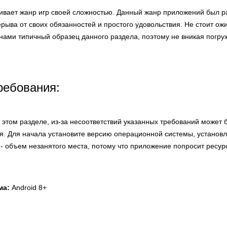
живает жанр игр своей сложностью. Данный жанр приложений был р
ерыва от своих обязанностей и простого удовольствия. Не стоит ожи
нами типичный образец данного раздела, поэтому не вникая погру
ребования:
этом разделе, из-за несоответствий указанных требований может 
я. Для начала установите версию операционной системы, установ
 - объем незанятого места, потому что приложение попросит ресур
ма:
Android 8+