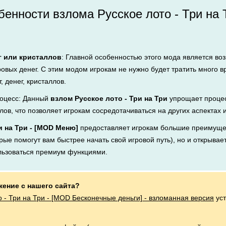
енности взлома Русское лото - Три на 
г или кристаллов
: Главной особенностью этого мода является во
ровых денег. С этим модом игрокам не нужно будет тратить много 
, денег, кристаллов.
оцесс: Данный
взлом Русское лото - Три на Три
упрощает процес
лов, что позволяет игрокам сосредотачиваться на других аспектах 
и на Три - [MOD Меню]
предоставляет игрокам большие преимущес
рые помогут вам быстрее начать свой игровой путь), но и открывает
льзоваться премиум функциями.
жение с нашего сайта?
о - Три на Три - [MOD Бесконечные деньги] - взломанная версия
уст