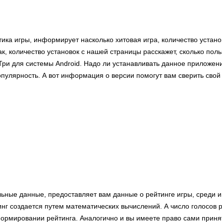
тика игры, информирует насколько хитовая игра, количество устан
ак, количество установок с нашей страницы расскажет, сколько пол
 Три для системы Android. Надо ли устанавливать данное приложен
опулярность. А вот информация о версии помогут вам сверить сво
ьные данные, предоставляет вам данные о рейтинге игры, среди и
нг создается путем математических вычислений. А число голосов 
формировании рейтинга. Аналогично и вы имеете право сами принят