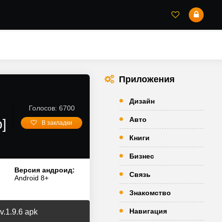
Приложения
Дизайн
Голосов: 6700
Авто
]
В закладки
Книги
Бизнес
Версия андроид:
Связь
Android 8+
Знакомство
Навигация
.1.9.6 apk