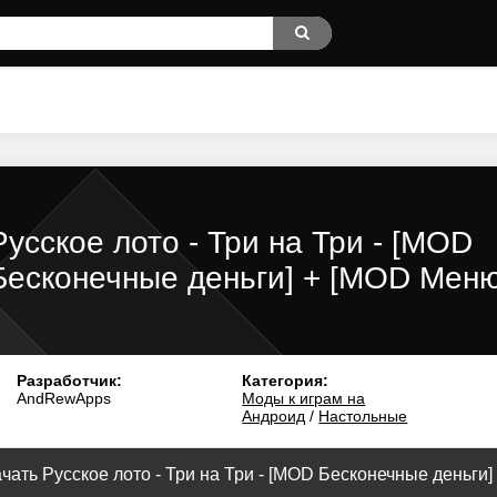
Русское лото - Три на Три - [MOD
Бесконечные деньги] + [MOD Меню
Разработчик:
Категория:
AndRewApps
Моды к играм на
Андроид
/
Настольные
чать Русское лото - Три на Три - [MOD Бесконечные деньги] v