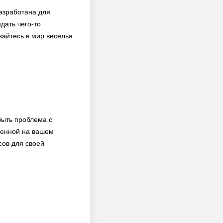
азработана для
дать чего-то
жайтесь в мир веселья
быть проблема с
ленной на вашем
сов для своей