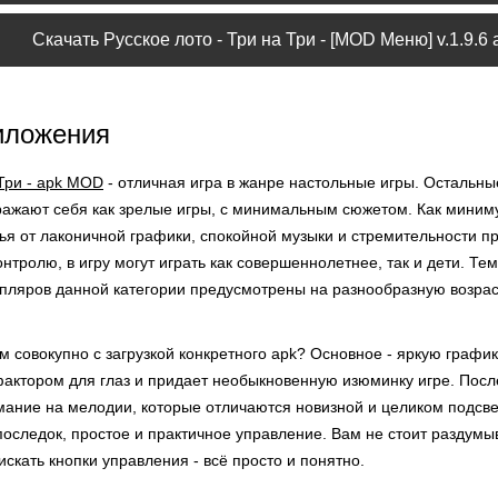
Скачать Русское лото - Три на Три - [MOD Меню] v.1.9.6 
иложения
 Три - apk MOD
- отличная игра в жанре настольные игры. Остальны
ражают себя как зрелые игры, с минимальным сюжетом. Как миним
ья от лаконичной графики, спокойной музыки и стремительности пр
нтролю, в игру могут играть как совершеннолетнее, так и дети. Те
пляров данной категории предусмотрены на разнообразную возра
 совокупно с загрузкой конкретного apk? Основное - яркую графику
ктором для глаз и придает необыкновенную изюминку игре. После
мание на мелодии, которые отличаются новизной и целиком подсве
последок, простое и практичное управление. Вам не стоит раздумы
искать кнопки управления - всё просто и понятно.