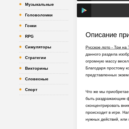
Музыкальные
Головоломки
Гонки
Описание пр
RPG
Симуляторы
Русское лото - Три на
данного раздела изоб
Стратегии
огромную массу весел
Благодаря простому ко
Викторины
представленных экзем
Словесные
Спорт
Что же мы приобретаем
быть раздражающим фа
сконцентрировать вни
происходит в игре. На
нужных действий, или 