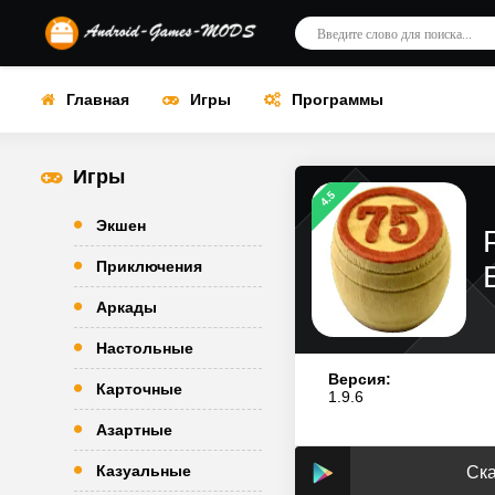
Главная
Игры
Программы
Игры
4.5
Экшен
Приключения
Аркады
Настольные
Версия:
Карточные
1.9.6
Азартные
Казуальные
Ска