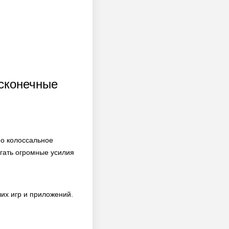
есконечные
но колоссальное
агать огромные усилия
их игр и приложений.