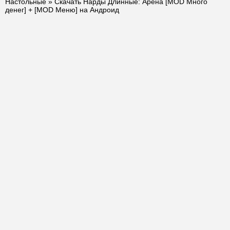
Настольные
» Скачать Нарды Длинные: Арена [MOD Много
денег] + [MOD Меню] на Андроид