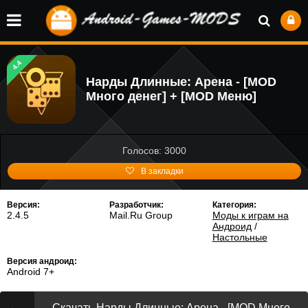
4.4
Нарды Длинные: Арена - [MOD
Много денег] + [MOD Меню]
Голосов: 3000
В закладки
Версия:
Разработчик:
Категория:
2.4.5
Mail.Ru Group
Моды к играм на
Андроид
/
Настольные
Версия андроид:
Android 7+
Скачать Нарды Длинные: Арена - [MOD Много