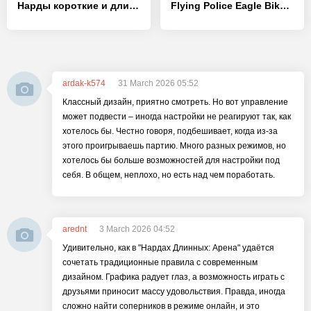
Нарды короткие и длинные - [MOD Много денег]
Flying Police Eagle Bike Robot Hero: Robot Games
ardak-k574
31 March 2026 05:52
Классный дизайн, приятно смотреть. Но вот управление
может подвести – иногда настройки не реагируют так, как
хотелось бы. Честно говоря, подбешивает, когда из-за
этого проигрываешь партию. Много разных режимов, но
хотелось бы больше возможностей для настройки под
себя. В общем, неплохо, но есть над чем поработать.
arednt
3 March 2026 04:52
Удивительно, как в "Нардах Длинных: Арена" удаётся
сочетать традиционные правила с современным
дизайном. Графика радует глаз, а возможность играть с
друзьями приносит массу удовольствия. Правда, иногда
сложно найти соперников в режиме онлайн, и это