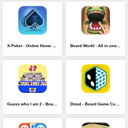
X-Poker - Online Home Game - [MOD Бесконечные монеты]
Board World - All in one game - [MOD Бесконечные деньги]
Guess who I am 2 - Board games - [MOD Много денег]
Dized - Board Game Companion - [MOD Бесконечные монеты]