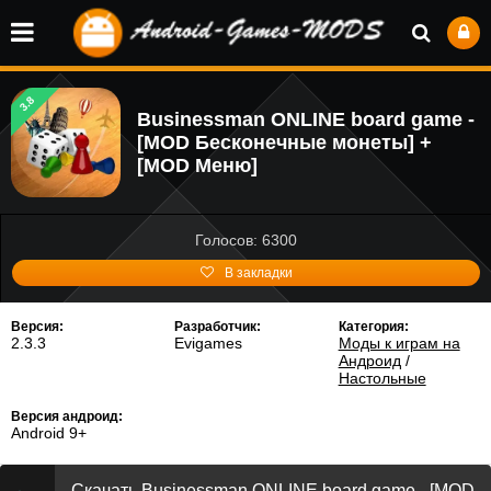
3.8
Businessman ONLINE board game -
[MOD Бесконечные монеты] +
[MOD Меню]
Голосов: 6300
В закладки
Версия:
Разработчик:
Категория:
2.3.3
Evigames
Моды к играм на
Андроид
/
Настольные
Версия андроид:
Android 9+
Скачать Businessman ONLINE board game - [MOD