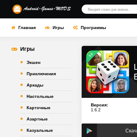
Главная
Игры
Программы
Игры
3.5
Экшен
Приключения
Аркады
Настольные
Версия:
Карточные
1.6.2
Азартные
Казуальные
Скача