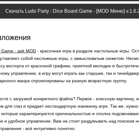
Скачать Ludo Party : Dice Board Game - [MOD Меню] v.1.6.
иложения
rd Game - apk MOD
- красочная игра в разделе настольные игры. Ос
дставляют собой несложные игры, с замысловатым сюжетом. Несмо
су восторга от красочной графики, приятной мелодии и быстротеч
ному управлению, в игру могут играть как старшие, так и тинейдж
 данного жанра спроектированы на разную возрастную группу.
сте с загрузкой конкретного файла? Первое - классную картинку, 
м для глаз и придает нестандартную изюминку игре. Так же, нужно
 которые характеризуются оригинальностью и сполна подсвечивают 
ое и удобное управление. Вам не стоит раздумывать над поиском 
правления - всё интуитивно понятно.