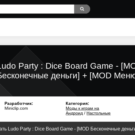
Ludo Party : Dice Board Game - [M
Бесконечные деньги] + [MOD Меню
Разработчик:
Категория:
Miniclip.com
Моды к играм на
Андроид
/
Настольные
ть Ludo Party : Dice Board Game - [MOD Бесконечные деньги]