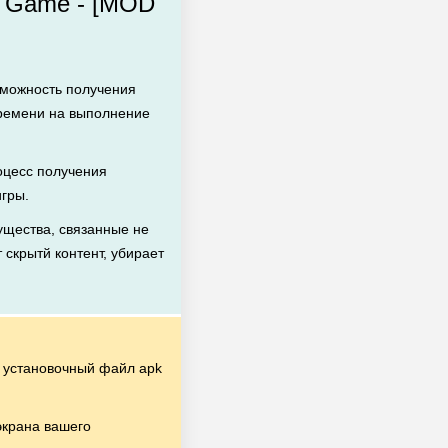
d Game - [MOD
зможность получения
времени на выполнение
цесс получения
игры.
щества, связанные не
 скрытй контент, убирает
установочный файл apk
экрана вашего