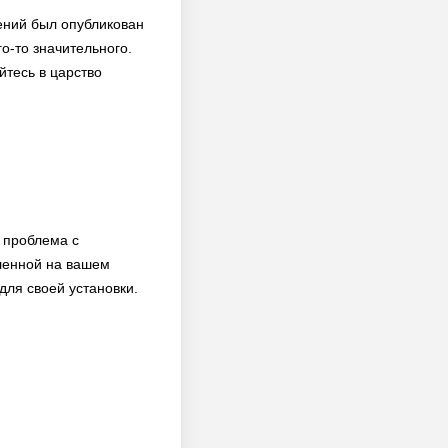
жений был опубликован
о-то значительного.
йтесь в царство
я проблема с
ленной на вашем
для своей установки.