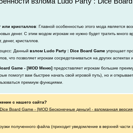
енности взлома Ludo Party : Dice Boar
г или кристаллов
: Главной особенностью этого мода является во
ровых денег. С этим модом игрокам не нужно будет тратить много 
, денег, кристаллов.
оцесс: Данный
взлом Ludo Party : Dice Board Game
упрощает про
лов, что позволяет игрокам сосредотачиваться на других аспектах 
 Board Game - [MOD Меню]
предоставляет игрокам большие преиму
рые помогут вам быстрее начать свой игровой путь), но и открывает
льзоваться премиум функциями.
жение с нашего сайта?
: Dice Board Game - [MOD Бесконечные деньги] - взломанная версия
грузки полученного файла (приходит уведомление в верхней части 