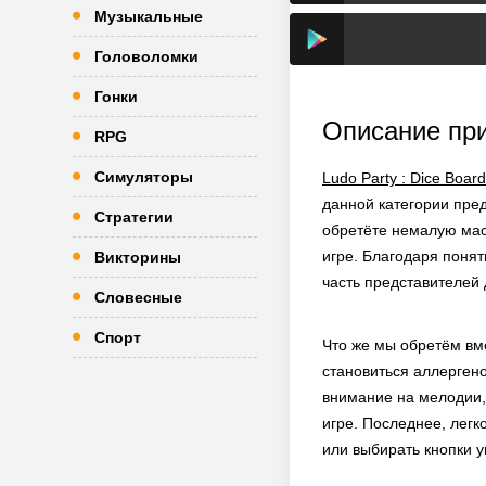
Музыкальные
Головоломки
Гонки
Описание пр
RPG
Симуляторы
Ludo Party : Dice Boa
данной категории пре
Стратегии
обретёте немалую мас
игре. Благодаря понят
Викторины
часть представителей
Словесные
Спорт
Что же мы обретём вме
становиться аллергено
внимание на мелодии,
игре. Последнее, легк
или выбирать кнопки у