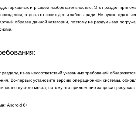
аздел аркадных игр своей изобретательностью. Этот раздел прило
вождения, отдыха от своих дел и забавы ради. Не нужно ждать чег
артный образец данной категории, поэтому не раздумывая погружа
ризма.
ребования:
 разделу, из-за несоответствий указанных требований обнаружитс
ния. Во-первых установите версию операционной системы, обнов
оличество пустого места, потому что приложение запросит ресурсов 
ма:
Android 8+