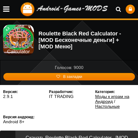
4.2
Roulette Black Red Calculator -
[MOD Бесконечные деньги] +
[MOD Меню]
Голосов: 9000
В закладки
Версия:
Разработчик:
Категория:
2.9.1
IT TRADING
Моды к играм на
Андроид
/
Настольные
Версия андроид:
Android 8+
Скачать Roulette Black Red Calculator - [MOD