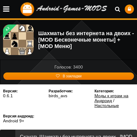
4.2
Шахматы без интернета на двоих -
[MOD Бесконечные монеты] +
[MOD Меню]
Голосов: 3400
В закладки
Версия:
Разработчик:
Категория:
0.6.1
birds_avs
Моды к играм на
Андроид
/
Настольные
Версия андроид:
Android 9+
Скачать Шахматы без интернета на двоих - [MOD