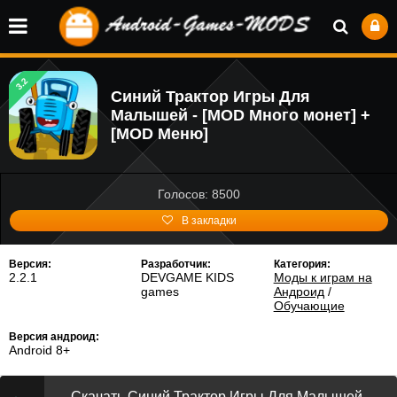
3.2
Синий Трактор Игры Для
Малышей - [MOD Много монет] +
[MOD Меню]
Голосов: 8500
В закладки
Версия:
Разработчик:
Категория:
2.2.1
DEVGAME KIDS
Моды к играм на
games
Андроид
/
Обучающие
Версия андроид:
Android 8+
Скачать Синий Трактор Игры Для Малышей -