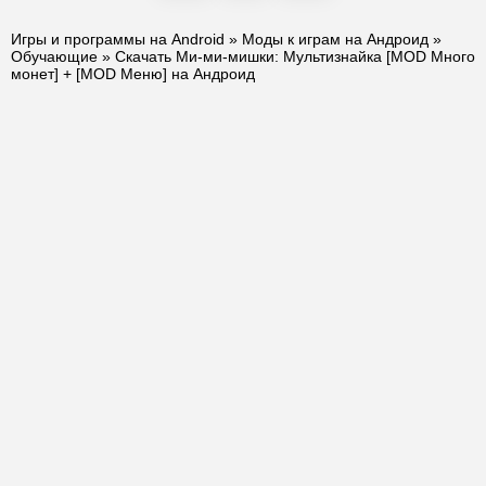
Игры и программы на Android
»
Моды к играм на Андроид
»
Обучающие
» Скачать Ми-ми-мишки: Мультизнайка [MOD Много
монет] + [MOD Меню] на Андроид