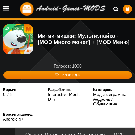
3.9
Ми-ми-мишки: Мультизнайка -
[MOD Много монет] + [MOD Меню]
Голосов: 1000
В закладки
Версия:
Разработчик:
Категория:
0.7.8
Interactive Moolt
Моды к играм на
DTv
Андроид
/
Обучающие
Версия андроид:
Android 9+
Скачать Ми-ми-мишки: Мультизнайка - [MOD