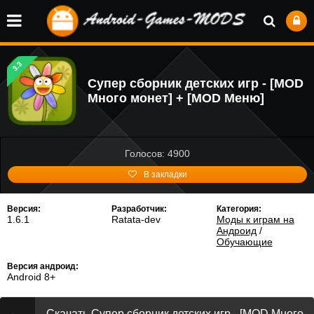
3.3
Супер сборник детских игр - [MOD
Много монет] + [MOD Меню]
Голосов: 4900
В закладки
Версия:
Разработчик:
Категория:
1.6.1
Ratata-dev
Моды к играм на
Андроид
/
Обучающие
Версия андроид:
Android 8+
Скачать Супер сборник детских игр - [MOD Много