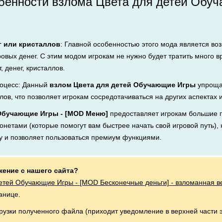
бенности взлома Цвета для детей Обуч
г или кристаллов
: Главной особенностью этого мода является во
ровых денег. С этим модом игрокам не нужно будет тратить много 
, денег, кристаллов.
оцесс: Данный
взлом Цвета для детей Обучающие Игры
упроща
лов, что позволяет игрокам сосредотачиваться на других аспектах 
 Обучающие Игры - [MOD Меню]
предоставляет игрокам большие 
онетами (которые помогут вам быстрее начать свой игровой путь), 
му и позволяет пользоваться премиум функциями.
жение с нашего сайта?
етей Обучающие Игры - [MOD Бесконечные деньги] - взломанная в
анице.
грузки полученного файла (приходит уведомление в верхней части 