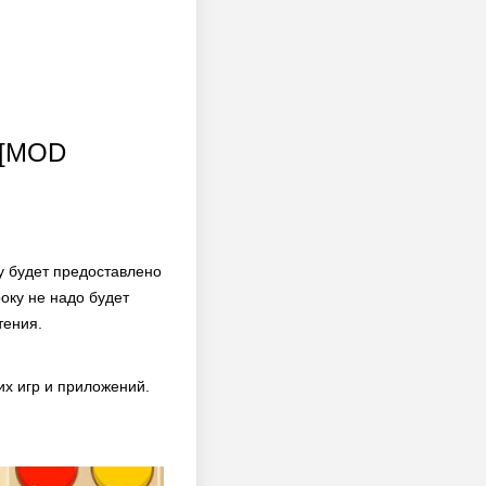
 [MOD
у будет предоставлено
оку не надо будет
тения.
х игр и приложений.