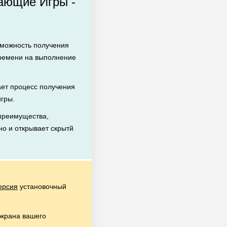
ающие Игры -
зможность получения
времени на выполнение
ет процесс получения
игры.
преимущества,
но и открывает скрытй
ерсия
установочный
экрана вашего