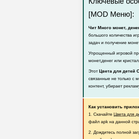
Ключевые осо
[MOD Меню]:
Чит Много монет, дене
большого количества иг
задач и получение монет
Упрощенный игровой пр
монет,денег или кристал
Этот
Цвета для детей
связанные не только с м
контент, убирает рекла
Как установить прило
1. Скачайте
Цвета для д
файл apk на данной стр
2. Дождитесь полной за