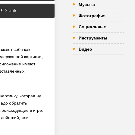
Музыка
9.3 apk
Фотография
Социальные
Инструменты
Видео
ражают себя как
сдержанной картинки,
 приложение имеют
едставленных
картинку, которая ну
надо обратить
происходящие в игре.
 действий, или