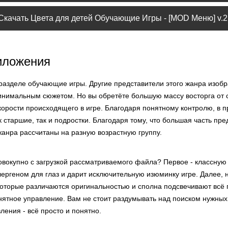
Скачать Цвета для детей Обучающие Игры - [MOD Меню] v.2.
иложения
 разделе обучающие игры. Другие представители этого жанра изоб
минимальным сюжетом. Но вы обретёте большую массу восторга от 
корости происходящего в игре. Благодаря понятному контролю, в
к старшие, так и подростки. Благодаря тому, что большая часть пр
жанра рассчитаны на разную возрастную группу.
вокупно с загрузкой рассматриваемого файла? Первое - классную 
ергеном для глаз и дарит исключительную изюминку игре. Далее, 
которые различаются оригинальностью и сполна подсвечивают всё 
нятное управление. Вам не стоит раздумывать над поиском нужных
ления - всё просто и понятно.