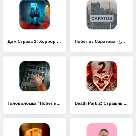
Дом Страха 2: Хоррор Побег - [MOD Много денег]
Побег из Саратова - [MOD Много монет]
Головоломка "Побег из Тюрьмы" - [MOD Бесконечные монеты]
Death Park 2: Страшный Клоун - [MOD Бесконечные монеты]