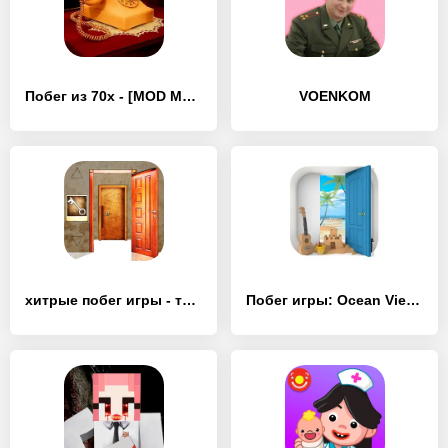
Побег из 70х - [MOD Много монет]
VOENKOM
хитрые побег игры - тайна - [MOD Много денег]
Побег игры: Ocean View - [MOD Бесконечные деньги]