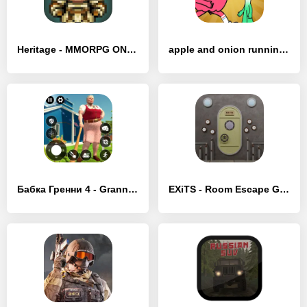
Heritage - MMORPG ONLINE RPG - [MOD Много монет]
apple and onion running game - [MOD Много денег]
Бабка Гренни 4 - Granny Игры - [MOD Бесконечные деньги]
EXiTS - Room Escape Game - [MOD Много монет]