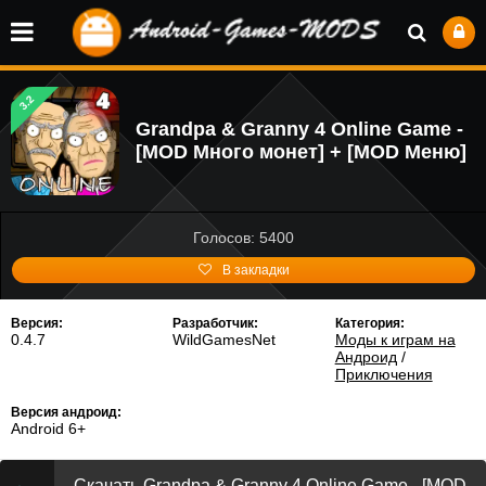
3.2
Grandpa & Granny 4 Online Game -
[MOD Много монет] + [MOD Меню]
Голосов: 5400
В закладки
Версия:
Разработчик:
Категория:
0.4.7
WildGamesNet
Моды к играм на
Андроид
/
Приключения
Версия андроид:
Android 6+
Скачать Grandpa & Granny 4 Online Game - [MOD