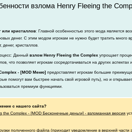
енности взлома Henry Fleeing the Comp
г или кристаллов
: Главной особенностью этого мода является во
ровых денег. С этим модом игрокам не нужно будет тратить много 
, денег, кристаллов.
оцесс: Данный
взлом Henry Fleeing the Complex
упрощает проце
лов, что позволяет игрокам сосредотачиваться на других аспектах 
 Complex - [MOD Меню]
предоставляет игрокам большие преимуще
рые помогут вам быстрее начать свой игровой путь), но и открывает
льзоваться премиум функциями.
жение с нашего сайта?
ng the Complex - [MOD Бесконечные деньги] - взломанная версия
ус
грузки полученного файла (приходит уведомление в верхней части 