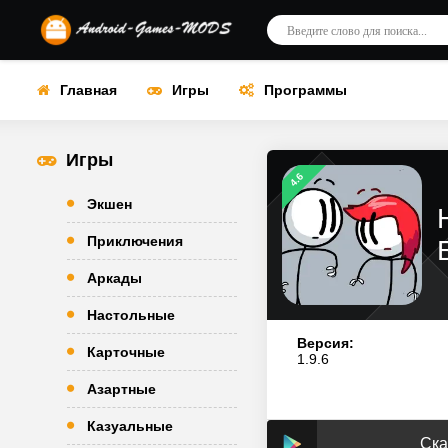
Главная
Игры
Программы
Игры
4.6
Экшен
Приключения
Аркады
Настольные
Версия:
Карточные
1.9.6
Азартные
Казуальные
Ска