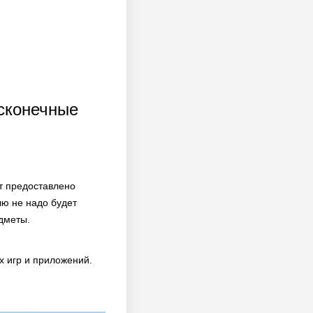
есконечные
т предоставлено
лю не надо будет
дметы.
х игр и приложений.