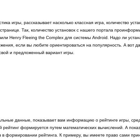
стика игры, рассказывает насколько классная игра, количество уст
странице. Так, количество установок с нашего портала проинформи
или Henry Fleeing the Complex для системы Android. Надо ли уста
жения, если вы любите ориентироваться на популярность. А вот д
 свой и предложенный вариант игры.
альные данные, показывает вам информацию о рейтинге игры, сре
й рейтинг формируется путем математических вычислений. А показ
в в формировании рейтинга. К примеру, вы имеете право сами прин