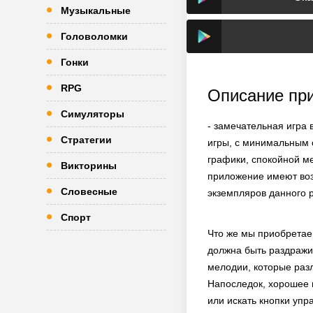
Музыкальные
Головоломки
Гонки
RPG
Описание пр
Симуляторы
- замечательная игра 
Стратегии
игры, с минимальным 
графики, спокойной м
Викторины
приложение имеют возм
Словесные
экземпляров данного 
Спорт
Что же мы приобретаем
должна быть раздражи
мелодии, которые разл
Напоследок, хорошее 
или искать кнопки упр