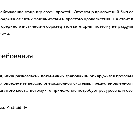
 заблуждение жанр игр своей простой. Этот жанр приложений был с
ерыва от своих обязанностей и простого удовольствия. Не стоит п
среднестатистический образец этой категории, поэтому не раздум
изма.
ребования:
л, из-за разногласий полученных требований обнаружится проблем
х определите версию операционной системы, предустановленной 
анятого места, потому что приложение потребует ресурсов для св
ма:
Android 8+