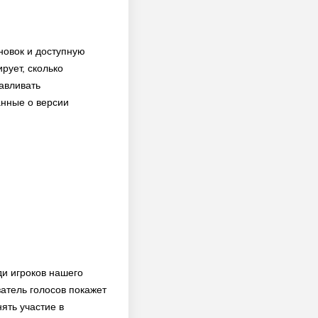
ановок и доступную
рует, сколько
навливать
анные о версии
ди игроков нашего
атель голосов покажет
ять участие в