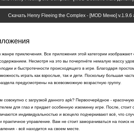
Скачать Henry Fleeing the Complex - [MOD Меню] v.1.9.6
иложения
в жанре приключения. Все приложения этой категории изображают 
содержанием. Несмотря на это вы почерпнёте немалую массу удов
елодии и быстротечности происходящего в игре. Благодаря просто
ожность играть как взрослые, так и дети. Поскольку большая час
раздела предусмотрены на всевозможную возрастную группу.
 совокупно с загрузкой данного apk? Первоочерёдное - красочную
телем для глаз и придает особенную изюминку игре. После, стоит 
ичаются индивидуальностью и всецело подчеркивают всё, что случ
и практичное управление. Вам не стоит заморачиваться на поиск 
авления - всё находится на своем месте.