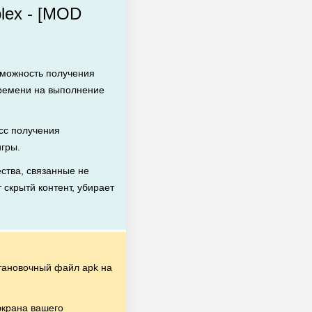
lex - [MOD
зможность получения
времени на выполнение
сс получения
игры.
ства, связанные не
 скрытй контент, убирает
тановочный файл apk на
экрана вашего