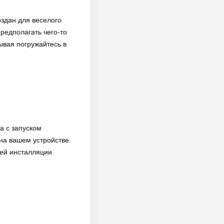
оздан для веселого
редполагать чего-то
ывая погружайтесь в
а с запуском
на вашем устройстве.
оей инсталляции.