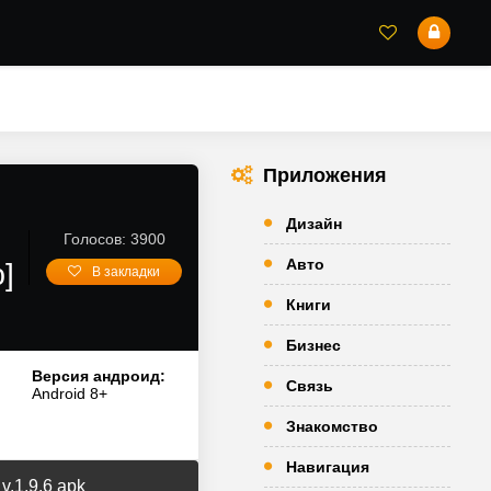
Приложения
Дизайн
Голосов: 3900
Авто
]
В закладки
Книги
Бизнес
Версия андроид:
Связь
Android 8+
Знакомство
Навигация
v.1.9.6 apk