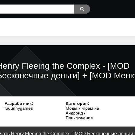
Henry Fleeing the Complex - [MOD
Бесконечные деньги] + [MOD Меню
Разработчик:
Категория:
fuuunnygames
Моды к играм на
Андроид
/
Приключения
чать Henry Fleeing the Complex - [MOD Бесконечные деньги] 