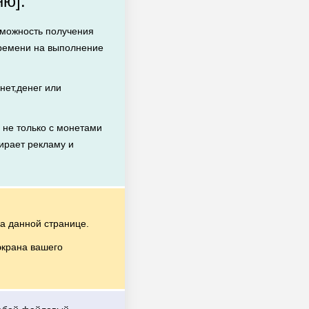
ю]:
зможность получения
времени на выполнение
ет,денег или
не только с монетами
бирает рекламу и
а данной странице.
экрана вашего