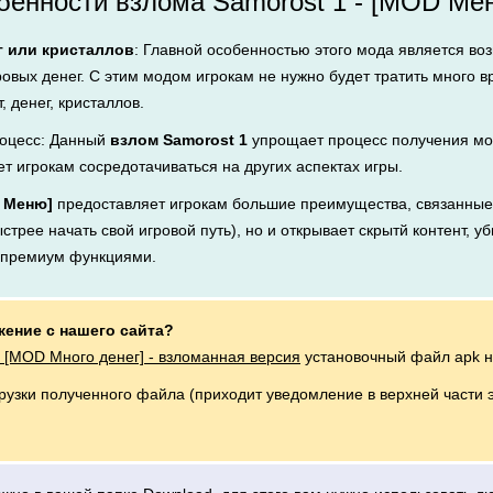
енности взлома Samorost 1 - [MOD Мен
г или кристаллов
: Главной особенностью этого мода является во
ровых денег. С этим модом игрокам не нужно будет тратить много 
, денег, кристаллов.
оцесс: Данный
взлом Samorost 1
упрощает процесс получения мон
ет игрокам сосредотачиваться на других аспектах игры.
D Меню]
предоставляет игрокам большие преимущества, связанные 
стрее начать свой игровой путь), но и открывает скрытй контент, у
я премиум функциями.
жение с нашего сайта?
- [MOD Много денег] - взломанная версия
установочный файл apk н
грузки полученного файла (приходит уведомление в верхней части 