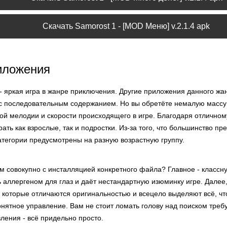
Скачать Samorost 1 - [MOD Меню] v.2.1.4 apk
иложения
- яркая игра в жанре приключения. Другие приложения данного жа
 с последовательным содержанием. Но вы обретёте немалую массу 
ой мелодии и скорости происходящего в игре. Благодаря отличному
ать как взрослые, так и подростки. Из-за того, что большинство п
атегории предусмотрены на разную возрастную группу.
 совокупно с инсталляцией конкретного файла? Главное - классну
 аллергеном для глаз и даёт нестандартную изюминку игре. Далее
которые отличаются оригинальностью и всецело выделяют всё, что
нятное управление. Вам не стоит ломать голову над поиском треб
ления - всё придельно просто.