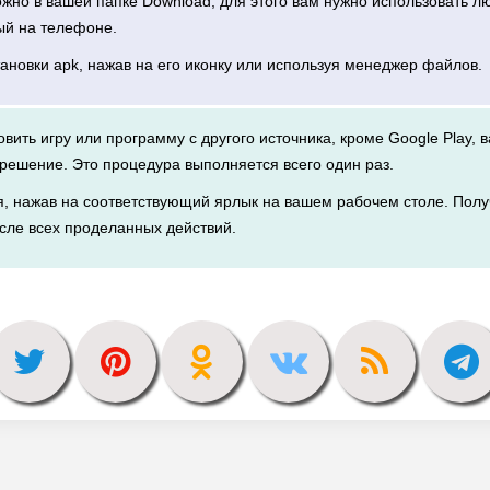
можно в вашей папке Download, для этого вам нужно использовать 
ый на телефоне.
тановки apk, нажав на его иконку или используя менеджер файлов.
новить игру или программу с другого источника, кроме Google Play, 
решение. Это процедура выполняется всего один раз.
я, нажав на соответствующий ярлык на вашем рабочем столе. Полу
сле всех проделанных действий.