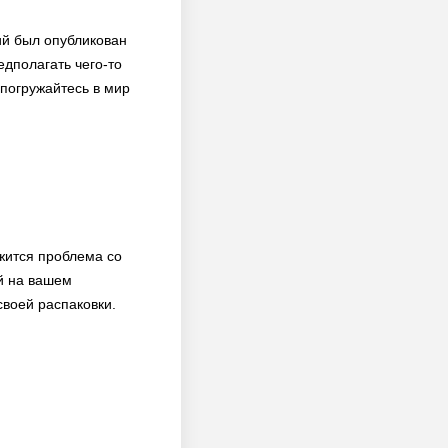
ий был опубликован
едполагать чего-то
погружайтесь в мир
жится проблема со
й на вашем
своей распаковки.