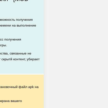
зможность получения
времени на выполнение
сс получения
игры.
ства, связанные не
 скрытй контент, убирает
ановочный файл apk на
экрана вашего