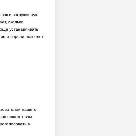
новок и загруженную
ет, сколько
ообще устанавливать
ния о версии позволят
ьзователей нашего
сов покажет вам
роголосовать в