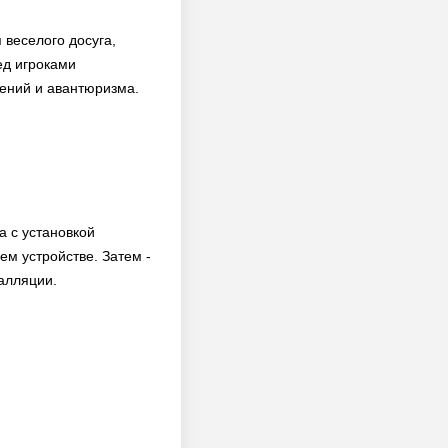
 веселого досуга,
ед игроками
чений и авантюризма.
а с установкой
м устройстве. Затем -
алляции.