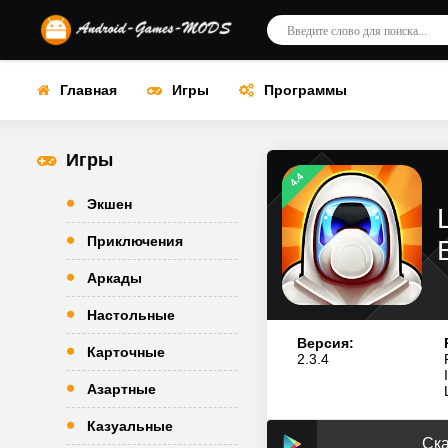
Главная
Игры
Программы
Игры
4.4
Экшен
Приключения
Аркады
Настольные
Версия:
Карточные
2.3.4
Азартные
Казуальные
Ска