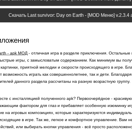
Скачать Last survivor: Day on Earth - [MOD Меню] v.2.3.4 
иложения
Earth - apk МОД
- отличная игра в разделе приключения. Остальные 
быстрые игры, с замысловатым содержанием. Как минимум вы полу
 картинки, приятной мелодии и скорости происходящего в игре. Б
т возможность играть как совершеннолетнее, так и дети. Благодаря 
ителей данного раздела рассчитаны на разную возрастную группу.
сте с инсталляцией полученного apk? Первоочерёдное - красивую 
ажающим фактором для глаз и прибавляет особенную изюминку игр
ие на игровых композициях, которые характеризуются индивидуал
сходящие в игре. Так же, легкое и комфортное управление. Вам не
йствий, или выбирать кнопки управления - всё просто расположено