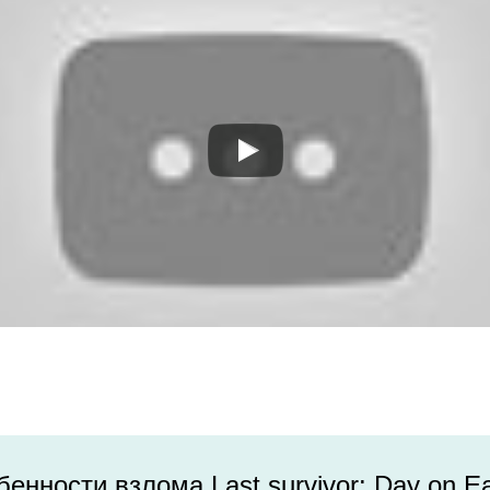
енности взлома Last survivor: Day on E