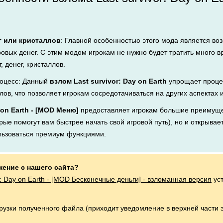
г или кристаллов
: Главной особенностью этого мода является во
ровых денег. С этим модом игрокам не нужно будет тратить много 
, денег, кристаллов.
оцесс: Данный
взлом Last survivor: Day on Earth
упрощает проце
лов, что позволяет игрокам сосредотачиваться на других аспектах 
y on Earth - [MOD Меню]
предоставляет игрокам большие преимуще
рые помогут вам быстрее начать свой игровой путь), но и открывает
льзоваться премиум функциями.
жение с нашего сайта?
or: Day on Earth - [MOD Бесконечные деньги] - взломанная версия
уст
грузки полученного файла (приходит уведомление в верхней части 