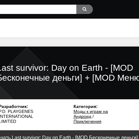
Last survivor: Day on Earth - [MOD
Бесконечные деньги] + [MOD Меню
Разработчик:
Категория:
P.D. PLAYGENES
Моды к играм на
INTERNATIONAL
Андроид
/
LIMITED
Приключения
чать Last survivor: Day on Earth - [MOD Бесконечные деньги] 