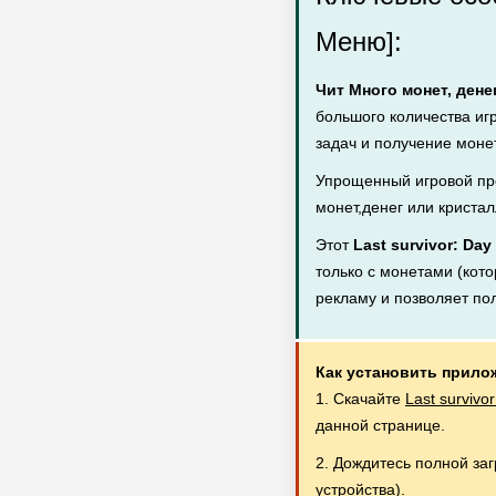
Меню]:
Чит Много монет, дене
большого количества иг
задач и получение монет
Упрощенный игровой пр
монет,денег или кристал
Этот
Last survivor: Da
только с монетами (кото
рекламу и позволяет по
Как установить прило
1. Скачайте
Last surviv
данной странице.
2. Дождитесь полной за
устройства).