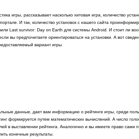
стика игры, рассказывает насколько хитовая игра, количество уста
портале. И так, количество установок с нашего сайта проинформиру
или Last survivor: Day on Earth для системы Android. И стоит ли в
сли вы предпочитаете ориентироваться на установки. А вот сведе
предоставляемый вариант игры.
альные данные, дает вам информацию о рейтинге игры, среди пол
тинг формируется путем математических вычислений. А число голо
лей в выставлении рейтинга. Аналогично и вы имеете право сами п
лить конечные результаты.