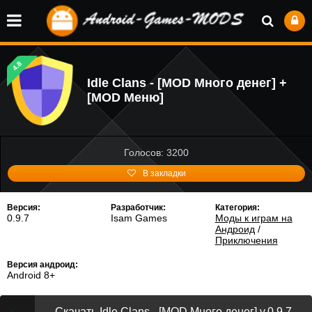
4.8
Idle Clans - [MOD Много денег] +
[MOD Меню]
Голосов: 3200
В закладки
Версия:
Разработчик:
Категория:
0.9.7
Isam Games
Моды к играм на
Андроид
/
Приключения
Версия андроид:
Android 8+
Скачать Idle Clans - [MOD Много денег] v.0.9.7