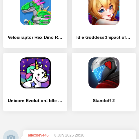
Velociraptor Rex Dino Robot - [MOD Много денег]
Idle Goddess:Impact of Fate - [MOD Бесконечные монеты]
Unicorn Evolution: Idle Catch - [MOD Бесконечные деньги]
Standoff 2
allexdev446
8 July 2026 20:30