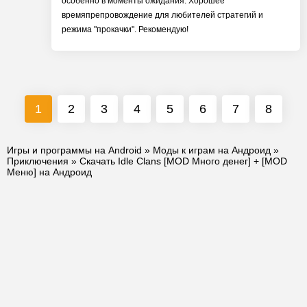
особенно в моменты ожидания. Хорошее
времяпрепровождение для любителей стратегий и
режима "прокачки". Рекомендую!
1
2
3
4
5
6
7
8
Игры и программы на Android
»
Моды к играм на Андроид
»
Приключения
» Скачать Idle Clans [MOD Много денег] + [MOD
Меню] на Андроид