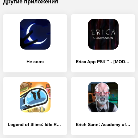
Другие приложения
Не своя
Erica App PS4™ - [MOD Много монет]
Legend of Slime: Idle RPG War - [MOD Бесконечные монеты]
Erich Sann: Academy of Horror - [MOD Много денег]