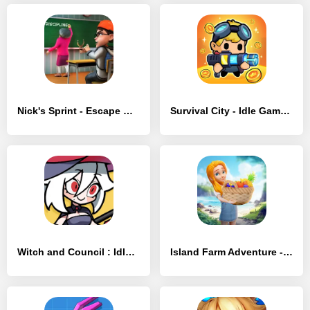
Nick's Sprint - Escape Miss T - [MOD Много монет]
Survival City - Idle Game - [MOD Бесконечные монеты]
Witch and Council : Idle RPG - [MOD Бесконечные монеты]
Island Farm Adventure - [MOD Много денег]