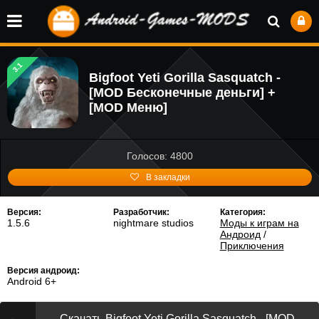
3.1
Bigfoot Yeti Gorilla Sasquatch -
[MOD Бесконечные деньги] +
[MOD Меню]
Голосов: 4800
В закладки
Версия:
Разработчик:
Категория:
1.5.6
nightmare studios
Моды к играм на
Андроид
/
Приключения
Версия андроид:
Android 6+
Скачать Bigfoot Yeti Gorilla Sasquatch - [MOD