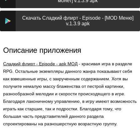
монет] v.1.3.9 apk
Скачать Сладкий флирт - Episode - [MOD Меню]
v.1.3.9 apk
Описание приложения
Сладкий флирт - Episode - apk МОД
- красивая игра в разделе
RPG. Остальные экземпляры данного жанра показывают себя
как взвешенные игры, с закрученным содержанием. Хотя вы
получите немалую массу блаженства от пестрой картинки,
разнообразной мелодии и скорости происходящего в игре.
Благодаря лаконичному управлению, в игру имеют возможность
играть как старшие, так и подростки. Благодаря тому, что
большая часть представителей данного раздела
спроектированы на разношерстную возрастную группу.