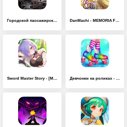
Городской пассажирский автобус - [MOD Много монет]
DanMachi - MEMORIA FREESE - [MOD Много монет]
Sword Master Story - [MOD Много монет]
Девчонки на роликах - [MOD Много монет]