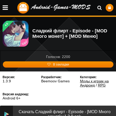
4.6
Сладкий флирт - Episode - [MOD
Много монет] + [MOD Меню]
Голосов: 2200
В закладки
Версия:
Разработчик:
Категория:
1.3.9
Beemoov Games
Моды к играм на
Андроид
/
RPG
Версия андроид:
Android 6+
Скачать Сладкий флирт - Episode - [MOD Много